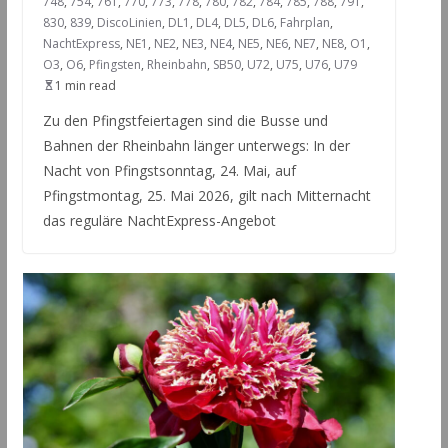
748
,
754
,
761
,
770
,
773
,
778
,
780
,
782
,
784
,
785
,
788
,
791
,
830
,
839
,
DiscoLinien
,
DL1
,
DL4
,
DL5
,
DL6
,
Fahrplan
,
NachtExpress
,
NE1
,
NE2
,
NE3
,
NE4
,
NE5
,
NE6
,
NE7
,
NE8
,
O1
,
O3
,
O6
,
Pfingsten
,
Rheinbahn
,
SB50
,
U72
,
U75
,
U76
,
U79
1 min read
Zu den Pfingstfeiertagen sind die Busse und
Bahnen der Rheinbahn länger unterwegs: In der
Nacht von Pfingstsonntag, 24. Mai, auf
Pfingstmontag, 25. Mai 2026, gilt nach Mitternacht
das reguläre NachtExpress-Angebot