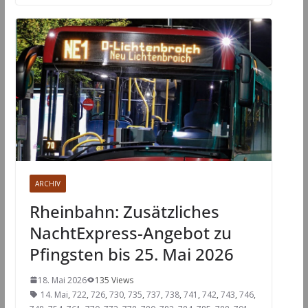
ARCHIV
Rheinbahn: Zusätzliches
NachtExpress-Angebot zu
Pfingsten bis 25. Mai 2026
18. Mai 2026
135 Views
14. Mai
,
722
,
726
,
730
,
735
,
737
,
738
,
741
,
742
,
743
,
746
,