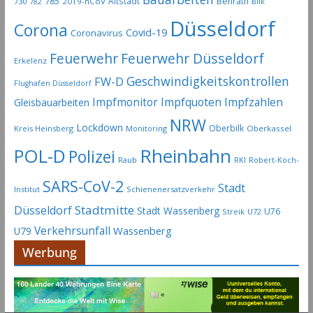
785
Altstadt
Benrath
730
2019-nCoV
782
Bilk
A
Düsseldorf
Corona
r
Covid-19
Coronavirus
c
Feuerwehr
Feuerwehr Düsseldorf
Erkelenz
h
Geschwindigkeitskontrollen
FW-D
i
Flughafen Düsseldorf
Impfmonitor
Impfquoten
Impfzahlen
v
Gleisbauarbeiten
NRW
Lockdown
Oberbilk
Kreis Heinsberg
Monitoring
Oberkassel
Rheinbahn
POL-D
Polizei
Raub
RKI
Robert-Koch-
SARS-CoV-2
Stadt
Institut
Schienenersatzverkehr
Stadtmitte
Düsseldorf
Stadt Wassenberg
U76
Streik
U72
Verkehrsunfall
Wassenberg
U79
Werbung