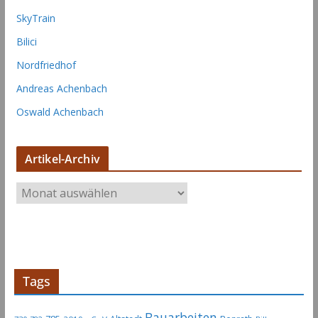
SkyTrain
Bilici
Nordfriedhof
Andreas Achenbach
Oswald Achenbach
Artikel-Archiv
A
r
t
i
k
e
Tags
l
-
Bauarbeiten