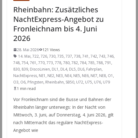
Rheinbahn: Zusätzliches
NachtExpress-Angebot zu
Fronleichnam bis 4. Juni
2026
28. Mai 2026
121 Views
14. Mai
,
722
,
726
,
730
,
735
,
737
,
738
,
741
,
742
,
743
,
746
,
748
,
754
,
761
,
770
,
773
,
778
,
780
,
782
,
784
,
785
,
788
,
791
,
830
,
839
,
DiscoLinien
,
DL1
,
DL4
,
DL5
,
DL6
,
Fahrplan
,
NachtExpress
,
NE1
,
NE2
,
NE3
,
NE4
,
NE5
,
NE6
,
NE7
,
NE8
,
O1
,
O3
,
O6
,
Pfingsten
,
Rheinbahn
,
SB50
,
U72
,
U75
,
U76
,
U79
1 min read
Vor Fronleichnam sind die Busse und Bahnen der
Rheinbahn länger unterwegs: In der Nacht von
Mittwoch, 3. Juni, auf Donnerstag, 4. Juni 2026, gilt
nach Mitternacht das reguläre NachtExpress-
Angebot wie