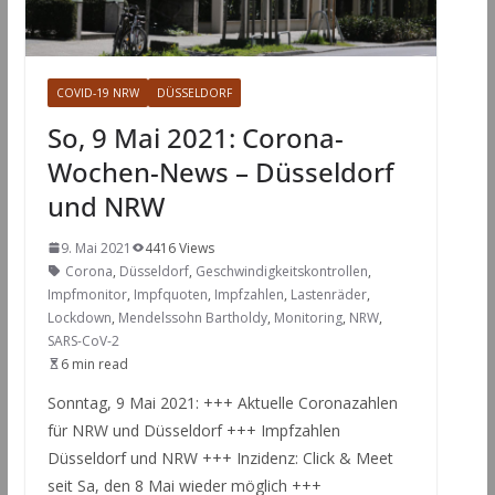
COVID-19 NRW
DÜSSELDORF
So, 9 Mai 2021: Corona-
Wochen-News – Düsseldorf
und NRW
9. Mai 2021
4416 Views
Corona
,
Düsseldorf
,
Geschwindigkeitskontrollen
,
Impfmonitor
,
Impfquoten
,
Impfzahlen
,
Lastenräder
,
Lockdown
,
Mendelssohn Bartholdy
,
Monitoring
,
NRW
,
SARS-CoV-2
6 min read
Sonntag, 9 Mai 2021: +++ Aktuelle Coronazahlen
für NRW und Düsseldorf +++ Impfzahlen
Düsseldorf und NRW +++ Inzidenz: Click & Meet
seit Sa, den 8 Mai wieder möglich +++