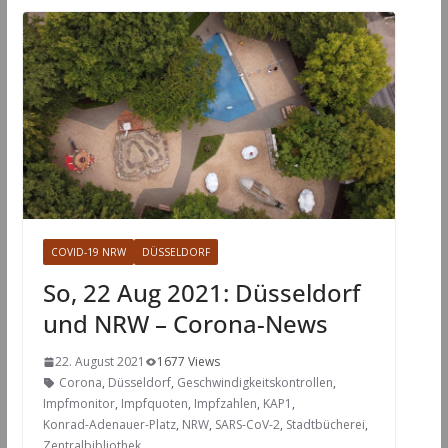
COVID-19 NRW
DÜSSELDORF
So, 22 Aug 2021: Düsseldorf
und NRW – Corona-News
22. August 2021
1677 Views
Corona
,
Düsseldorf
,
Geschwindigkeitskontrollen
,
Impfmonitor
,
Impfquoten
,
Impfzahlen
,
KAP1
,
Konrad-Adenauer-Platz
,
NRW
,
SARS-CoV-2
,
Stadtbücherei
,
Zentralbibliothek