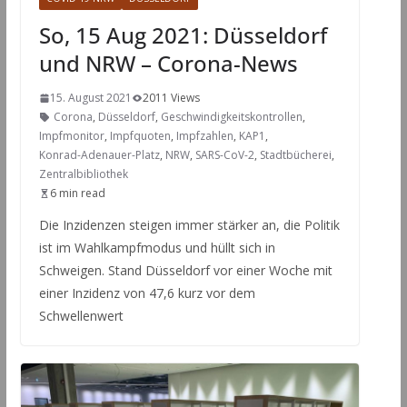
So, 15 Aug 2021: Düsseldorf
und NRW – Corona-News
15. August 2021
2011 Views
Corona
,
Düsseldorf
,
Geschwindigkeitskontrollen
,
Impfmonitor
,
Impfquoten
,
Impfzahlen
,
KAP1
,
Konrad-Adenauer-Platz
,
NRW
,
SARS-CoV-2
,
Stadtbücherei
,
Zentralbibliothek
6 min read
Die Inzidenzen steigen immer stärker an, die Politik
ist im Wahlkampfmodus und hüllt sich in
Schweigen. Stand Düsseldorf vor einer Woche mit
einer Inzidenz von 47,6 kurz vor dem
Schwellenwert