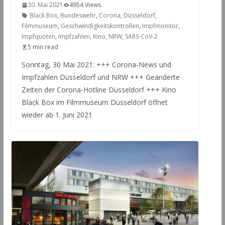
30. Mai 2021
4954 Views
Black Box
,
Bundeswehr
,
Corona
,
Düsseldorf
,
Filmmuseum
,
Geschwindigkeitskontrollen
,
Impfmonitor
,
Impfquoten
,
Impfzahlen
,
Kino
,
NRW
,
SARS-CoV-2
5 min read
Sonntag, 30 Mai 2021: +++ Corona-News und
Impfzahlen Düsseldorf und NRW +++ Geänderte
Zeiten der Corona-Hotline Düsseldorf +++ Kino
Black Box im Filmmuseum Düsseldorf öffnet
wieder ab 1. Juni 2021