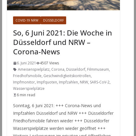
COVID-19 NRW
DÜSSELDORF
So, 6 Juni 2021: Die Woche in
Düsseldorf und NRW –
Corona-News
6. Juni 2021
4507 Views
Ameisenspielplatz
,
Corona
,
Düsseldorf
,
Filmmuseum
,
Friedhofsmobile
,
Geschwindigkeitskontrollen
,
Impfmonitor
,
Impfquoten
,
Impfzahlen
,
NRW
,
SARS-CoV-2
,
Wasserspielplätze
6 min read
Sonntag, 6 Juni 2021: +++ Corona-News und
Impfzahlen Düsseldorf und NRW +++ Düsseldorfer
Friedhofsmobile fahren wieder +++ Düsseldorfer
Wasserspielplätze werden wieder geöffnet +++
Weitere Lockerungen im privaten und öffentlichen