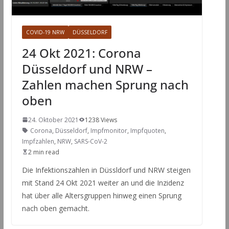
COVID-19 NRW
DÜSSELDORF
24 Okt 2021: Corona
Düsseldorf und NRW –
Zahlen machen Sprung nach
oben
24. Oktober 2021
1238 Views
Corona
,
Düsseldorf
,
Impfmonitor
,
Impfquoten
,
Impfzahlen
,
NRW
,
SARS-CoV-2
2 min read
Die Infektionszahlen in Düssldorf und NRW steigen
mit Stand 24 Okt 2021 weiter an und die Inzidenz
hat über alle Altersgruppen hinweg einen Sprung
nach oben gemacht.