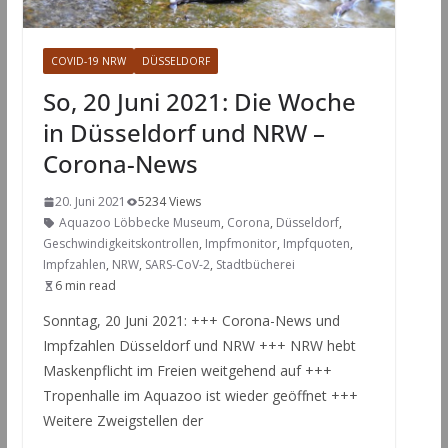
COVID-19 NRW
DÜSSELDORF
So, 20 Juni 2021: Die Woche
in Düsseldorf und NRW –
Corona-News
20. Juni 2021
5234 Views
Aquazoo Löbbecke Museum
,
Corona
,
Düsseldorf
,
Geschwindigkeitskontrollen
,
Impfmonitor
,
Impfquoten
,
Impfzahlen
,
NRW
,
SARS-CoV-2
,
Stadtbücherei
6 min read
Sonntag, 20 Juni 2021: +++ Corona-News und
Impfzahlen Düsseldorf und NRW +++ NRW hebt
Maskenpflicht im Freien weitgehend auf +++
Tropenhalle im Aquazoo ist wieder geöffnet +++
Weitere Zweigstellen der