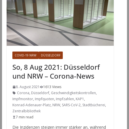
COVID-19 NRW
DÜSSELDORF
So, 8 Aug 2021: Düsseldorf
und NRW – Corona-News
8. August 2021
1613 Views
Corona
,
Düsseldorf
,
Geschwindigkeitskontrollen
,
Impfmonitor
,
Impfquoten
,
Impfzahlen
,
KAP1
,
Konrad-Adenauer-Platz
,
NRW
,
SARS-CoV-2
,
Stadtbücherei
,
Zentralbibliothek
7 min read
Die Inzidenzen steigen immer stärker an, während