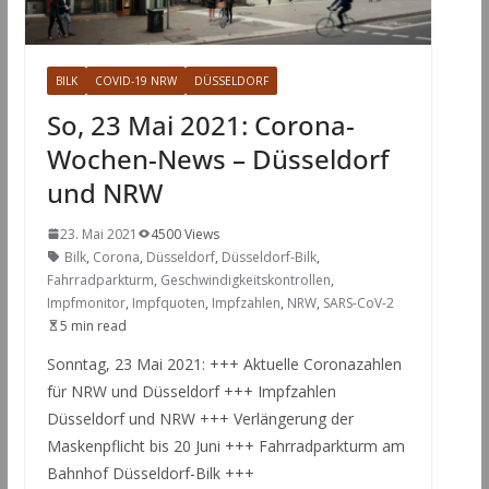
BILK
COVID-19 NRW
DÜSSELDORF
So, 23 Mai 2021: Corona-
Wochen-News – Düsseldorf
und NRW
23. Mai 2021
4500 Views
Bilk
,
Corona
,
Düsseldorf
,
Düsseldorf-Bilk
,
Fahrradparkturm
,
Geschwindigkeitskontrollen
,
Impfmonitor
,
Impfquoten
,
Impfzahlen
,
NRW
,
SARS-CoV-2
5 min read
Sonntag, 23 Mai 2021: +++ Aktuelle Coronazahlen
für NRW und Düsseldorf +++ Impfzahlen
Düsseldorf und NRW +++ Verlängerung der
Maskenpflicht bis 20 Juni +++ Fahrradparkturm am
Bahnhof Düsseldorf-Bilk +++