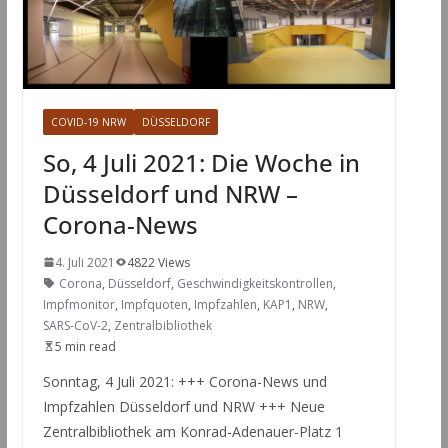
COVID-19 NRW
DÜSSELDORF
So, 4 Juli 2021: Die Woche in
Düsseldorf und NRW –
Corona-News
4. Juli 2021
4822 Views
Corona
,
Düsseldorf
,
Geschwindigkeitskontrollen
,
Impfmonitor
,
Impfquoten
,
Impfzahlen
,
KAP1
,
NRW
,
SARS-CoV-2
,
Zentralbibliothek
5 min read
Sonntag, 4 Juli 2021: +++ Corona-News und
Impfzahlen Düsseldorf und NRW +++ Neue
Zentralbibliothek am Konrad-Adenauer-Platz 1