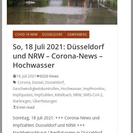
COVID-19 NRW
DÜSSELDORF
GRAFENBERG
So, 18 Juli 2021: Düsseldorf
und NRW – Corona-News –
Hochwasser
18. Juli 2021
6326 Views
Corona
,
Düssel
,
Düsseldorf
,
Geschwindigkeitskontrollen
,
Hochwasser
,
Impfmonitor
,
Impfquoten
,
Impfzahlen
,
Kittelbach
,
NRW
,
SARS-CoV-2
,
Starkregen
,
Überflutungen
6 min read
Sonntag, 18 Juli 2021: +++ Corona-News und
Impfzahlen Düsseldorf und NRW +++
Nachbetrachtung: Überflutungen in Düsseldorf