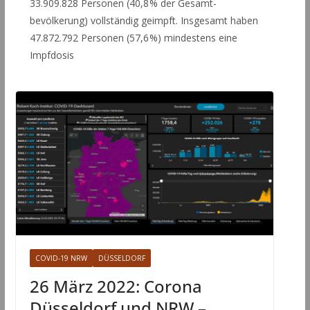
33.909.828 Personen (40,8 % der Gesamt­
bevölkerung) vollständig geimpft. Insgesamt haben
47.872.792 Personen (57,6 %) mindestens eine
Impf­dosis
COVID-19 NRW
DÜSSELDORF
26 März 2022: Corona
Düsseldorf und NRW –