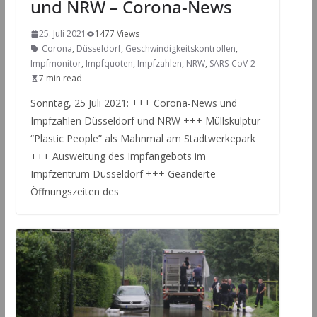
und NRW – Corona-News
25. Juli 2021
1477 Views
Corona
,
Düsseldorf
,
Geschwindigkeitskontrollen
,
Impfmonitor
,
Impfquoten
,
Impfzahlen
,
NRW
,
SARS-CoV-2
7 min read
Sonntag, 25 Juli 2021: +++ Corona-News und
Impfzahlen Düsseldorf und NRW +++ Müllskulptur
“Plastic People” als Mahnmal am Stadtwerkepark
+++ Ausweitung des Impfangebots im
Impfzentrum Düsseldorf +++ Geänderte
Öffnungszeiten des