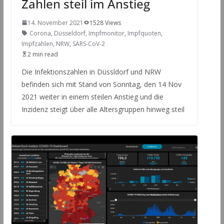
Zahlen steil im Anstieg
14. November 2021
1528 Views
Corona
,
Düsseldorf
,
Impfmonitor
,
Impfquoten
,
Impfzahlen
,
NRW
,
SARS-CoV-2
2 min read
Die Infektionszahlen in Düssldorf und NRW
befinden sich mit Stand von Sonntag, den 14 Nov
2021 weiter in einem steilen Anstieg und die
Inzidenz steigt über alle Altersgruppen hinweg steil