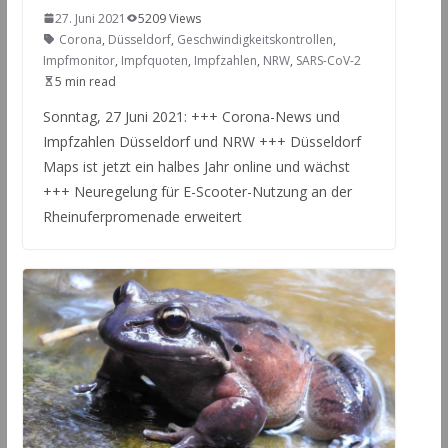
27. Juni 2021
5209 Views
Corona
,
Düsseldorf
,
Geschwindigkeitskontrollen
,
Impfmonitor
,
Impfquoten
,
Impfzahlen
,
NRW
,
SARS-CoV-2
5 min read
Sonntag, 27 Juni 2021: +++ Corona-News und
Impfzahlen Düsseldorf und NRW +++ Düsseldorf
Maps ist jetzt ein halbes Jahr online und wächst
+++ Neuregelung für E-Scooter-Nutzung an der
Rheinuferpromenade erweitert