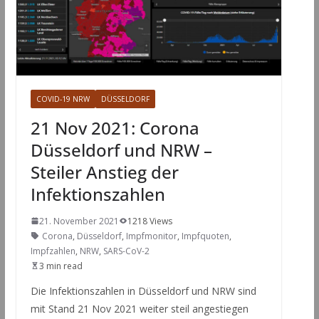
COVID-19 NRW
DÜSSELDORF
21 Nov 2021: Corona
Düsseldorf und NRW –
Steiler Anstieg der
Infektionszahlen
21. November 2021
1218 Views
Corona
,
Düsseldorf
,
Impfmonitor
,
Impfquoten
,
Impfzahlen
,
NRW
,
SARS-CoV-2
3 min read
Die Infektionszahlen in Düsseldorf und NRW sind
mit Stand 21 Nov 2021 weiter steil angestiegen