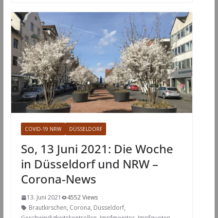
COVID-19 NRW
DÜSSELDORF
So, 13 Juni 2021: Die Woche
in Düsseldorf und NRW –
Corona-News
13. Juni 2021
4552 Views
Brautkirschen
,
Corona
,
Düsseldorf
,
Geschwindigkeitskontrollen
,
Impfmonitor
,
Impfquoten
,