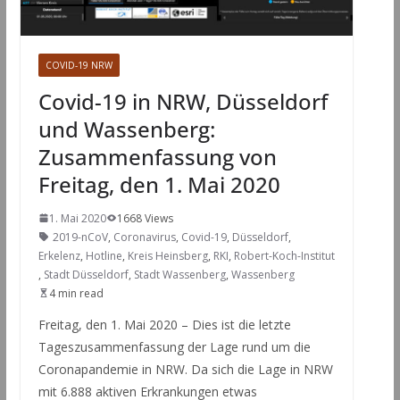
COVID-19 NRW
Covid-19 in NRW, Düsseldorf
und Wassenberg:
Zusammenfassung von
Freitag, den 1. Mai 2020
1. Mai 2020
1668 Views
2019-nCoV
,
Coronavirus
,
Covid-19
,
Düsseldorf
,
Erkelenz
,
Hotline
,
Kreis Heinsberg
,
RKI
,
Robert-Koch-Institut
,
Stadt Düsseldorf
,
Stadt Wassenberg
,
Wassenberg
4 min read
Freitag, den 1. Mai 2020 – Dies ist die letzte
Tageszusammenfassung der Lage rund um die
Coronapandemie in NRW. Da sich die Lage in NRW
mit 6.888 aktiven Erkrankungen etwas