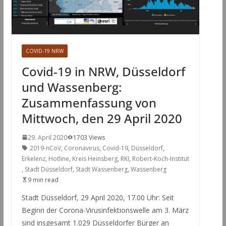
COVID-19 NRW
Covid-19 in NRW, Düsseldorf
und Wassenberg:
Zusammenfassung von
Mittwoch, den 29 April 2020
29. April 2020
1703 Views
2019-nCoV
,
Coronavirus
,
Covid-19
,
Düsseldorf
,
Erkelenz
,
Hotline
,
Kreis Heinsberg
,
RKI
,
Robert-Koch-Institut
,
Stadt Düsseldorf
,
Stadt Wassenberg
,
Wassenberg
9 min read
Stadt Düsseldorf, 29 April 2020, 17.00 Uhr: Seit
Beginn der Corona-Virusinfektionswelle am 3. März
sind insgesamt 1.029 Düsseldorfer Bürger an