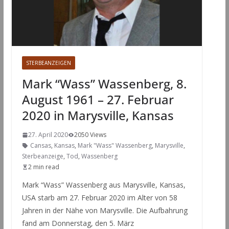
STERBEANZEIGEN
Mark “Wass” Wassenberg, 8.
August 1961 – 27. Februar
2020 in Marysville, Kansas
27. April 2020
2050 Views
Cansas
,
Kansas
,
Mark "Wass" Wassenberg
,
Marysville
,
Sterbeanzeige
,
Tod
,
Wassenberg
2 min read
Mark “Wass” Wassenberg aus Marysville, Kansas,
USA starb am 27. Februar 2020 im Alter von 58
Jahren in der Nähe von Marysville. Die Aufbahrung
fand am Donnerstag, den 5. März