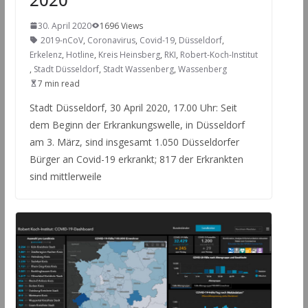
30. April 2020
1696 Views
2019-nCoV
,
Coronavirus
,
Covid-19
,
Düsseldorf
,
Erkelenz
,
Hotline
,
Kreis Heinsberg
,
RKI
,
Robert-Koch-Institut
,
Stadt Düsseldorf
,
Stadt Wassenberg
,
Wassenberg
7 min read
Stadt Düsseldorf, 30 April 2020, 17.00 Uhr: Seit
dem Beginn der Erkrankungswelle, in Düsseldorf
am 3. März, sind insgesamt 1.050 Düsseldorfer
Bürger an Covid-19 erkrankt; 817 der Erkrankten
sind mittlerweile