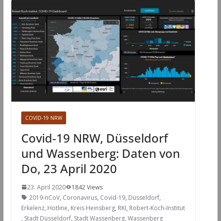
COVID-19 NRW
Covid-19 NRW, Düsseldorf
und Wassenberg: Daten von
Do, 23 April 2020
23. April 2020
1842 Views
2019-nCoV
,
Coronavirus
,
Covid-19
,
Düsseldorf
,
Erkelenz
,
Hotline
,
Kreis Heinsberg
,
RKI
,
Robert-Koch-Institut
,
Stadt Düsseldorf
,
Stadt Wassenberg
,
Wassenberg