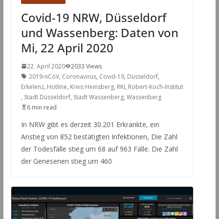
Covid-19 NRW, Düsseldorf
und Wassenberg: Daten von
Mi, 22 April 2020
22. April 2020
2033 Views
2019-nCoV
,
Coronavirus
,
Covid-19
,
Düsseldorf
,
Erkelenz
,
Hotline
,
Kreis Heinsberg
,
RKI
,
Robert-Koch-Institut
,
Stadt Düsseldorf
,
Stadt Wassenberg
,
Wassenberg
6 min read
In NRW gibt es derzeit 30.201 Erkrankte, ein
Anstieg von 852 bestätigten Infektionen, Die Zahl
der Todesfälle stieg um 68 auf 963 Fälle. Die Zahl
der Genesenen stieg um 460