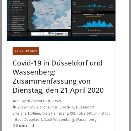
COVID-19 NRW
Covid-19 in Düsseldorf und
Wassenberg:
Zusammenfassung von
Dienstag, den 21 April 2020
21. April 2020
1801 Views
2019-nCoV
,
Coronavirus
,
Covid-19
,
Düsseldorf
,
Erkelenz
,
Hotline
,
Kreis Heinsberg
,
RKI
,
Robert-Koch-Institut
,
Stadt Düsseldorf
,
Stadt Wassenberg
,
Wassenberg
8 min read