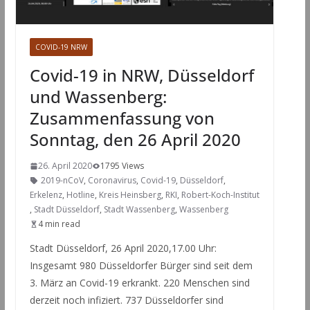
COVID-19 NRW
Covid-19 in NRW, Düsseldorf
und Wassenberg:
Zusammenfassung von
Sonntag, den 26 April 2020
26. April 2020
1795 Views
2019-nCoV
,
Coronavirus
,
Covid-19
,
Düsseldorf
,
Erkelenz
,
Hotline
,
Kreis Heinsberg
,
RKI
,
Robert-Koch-Institut
,
Stadt Düsseldorf
,
Stadt Wassenberg
,
Wassenberg
4 min read
Stadt Düsseldorf, 26 April 2020,17.00 Uhr:
Insgesamt 980 Düsseldorfer Bürger sind seit dem
3. März an Covid-19 erkrankt. 220 Menschen sind
derzeit noch infiziert. 737 Düsseldorfer sind