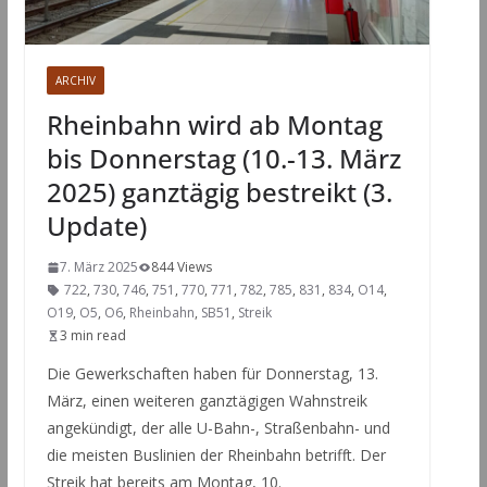
ARCHIV
Rheinbahn wird ab Montag
bis Donnerstag (10.-13. März
2025) ganztägig bestreikt (3.
Update)
7. März 2025
844 Views
722
,
730
,
746
,
751
,
770
,
771
,
782
,
785
,
831
,
834
,
O14
,
O19
,
O5
,
O6
,
Rheinbahn
,
SB51
,
Streik
3 min read
Die Gewerkschaften haben für Donnerstag, 13.
März, einen weiteren ganztägigen Wahnstreik
angekündigt, der alle U-Bahn-, Straßenbahn- und
die meisten Buslinien der Rheinbahn betrifft. Der
Streik hat bereits am Montag, 10.