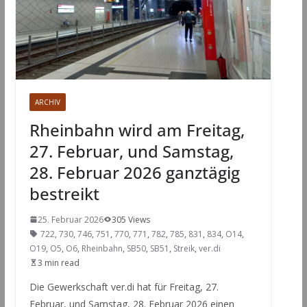
ARCHIV
Rheinbahn wird am Freitag,
27. Februar, und Samstag,
28. Februar 2026 ganztägig
bestreikt
25. Februar 2026
305 Views
722
,
730
,
746
,
751
,
770
,
771
,
782
,
785
,
831
,
834
,
O14
,
O19
,
O5
,
O6
,
Rheinbahn
,
SB50
,
SB51
,
Streik
,
ver.di
3 min read
Die Gewerkschaft ver.di hat für Freitag, 27.
Februar, und Samstag, 28. Februar 2026 einen