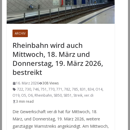
ARCHIV
Rheinbahn wird auch
Mittwoch, 18. März und
Donnerstag, 19. März 2026,
bestreikt
16. März 2026
308 Views
722
,
730
,
746
,
751
,
770
,
771
,
782
,
785
,
831
,
834
,
O14
,
O19
,
O5
,
O6
,
Rheinbahn
,
SB50
,
SB51
,
Streik
,
ver.di
3 min read
Die Gewerkschaft ver.di hat für Mittwoch, 18.
März, und Donnerstag, 19. März 2026, weitere
ganztägige Warnstreiks angekündigt. Am Mittwoch,