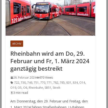
ARCHIV
Rheinbahn wird am Do, 29.
Februar und Fr, 1. März 2024
ganztägig bestreikt
26. Februar 2024
670 Views
722
,
730
,
746
,
751
,
770
,
771
,
782
,
785
,
831
,
834
,
O14
,
O19
,
O5
,
O6
,
Rheinbahn
,
SB51
,
Streik
3 min read
Am Donnerstag, den 29. Februar und Freitag, den
1. März 2024 fahren Straßenbahnen, U-Bahnen