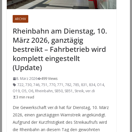
ARCHIV
Rheinbahn am Dienstag, 10.
März 2026, ganztägig
bestreikt – Fahrbetrieb wird
komplett eingestellt
(Update)
8. März 2026
499 Views
722
,
730
,
746
,
751
,
770
,
771
,
782
,
785
,
831
,
834
,
O14
,
O19
,
O5
,
O6
,
Rheinbahn
,
SB50
,
SB51
,
Streik
,
ver.di
3 min read
Die Gewerkschaft ver.di hat für Dienstag, 10. März
2026, einen ganztägigen Warnstreik angekündigt.
Aufgrund der Kurzfristigkeit des Streikaufrufs wird
die Rheinbahn an diesem Tag den gewohnten