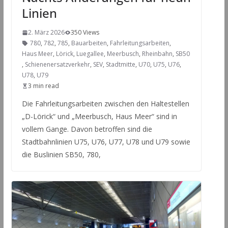
Linien
2. März 2026
350 Views
780
,
782
,
785
,
Bauarbeiten
,
Fahrleitungsarbeiten
,
Haus Meer
,
Lörick
,
Luegallee
,
Meerbusch
,
Rheinbahn
,
SB50
,
Schienenersatzverkehr
,
SEV
,
Stadtmitte
,
U70
,
U75
,
U76
,
U78
,
U79
3 min read
Die Fahrleitungsarbeiten zwischen den Haltestellen
„D-Lörick“ und „Meerbusch, Haus Meer“ sind in
vollem Gange. Davon betroffen sind die
Stadtbahnlinien U75, U76, U77, U78 und U79 sowie
die Buslinien SB50, 780,