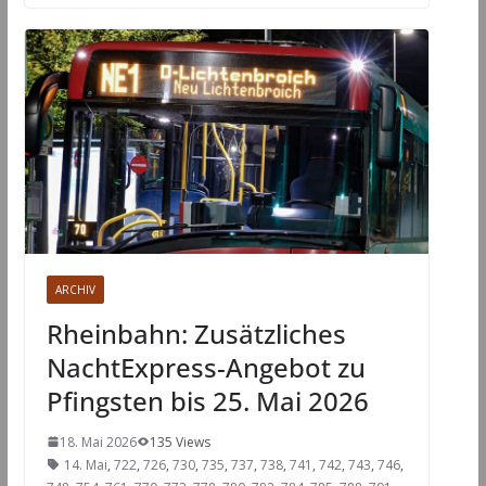
ARCHIV
Rheinbahn: Zusätzliches
NachtExpress-Angebot zu
Pfingsten bis 25. Mai 2026
18. Mai 2026
135 Views
14. Mai
,
722
,
726
,
730
,
735
,
737
,
738
,
741
,
742
,
743
,
746
,