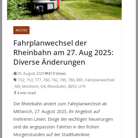
ARCHIV
Fahrplanwechsel der
Rheinbahn am 27. Aug 2025:
Diverse Änderungen
20. August 2025
819 Views
732
,
753
,
777
,
780
,
782
,
785
,
786
,
BB1
,
Fahrplanwechsel
,
M3
,
Monheim
,
O6
,
Rheinbahn
,
SB50
,
U79
4 min read
Die Rheinbahn ändert zum Fahrplanwechsel ab
Mittwoch, 27. August 2025, ihr Angebot auf
mehreren Linien. Einige der wichtigen Neuerungen
sind die angepassten Fahrten in den frühen
Morgenstunden auf der Stadtbahnlinie