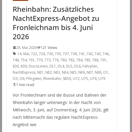
Rheinbahn: Zusätzliches
NachtExpress-Angebot zu
Fronleichnam bis 4. Juni
2026
28. Mai 2026
121 Views
14. Mai
,
722
,
726
,
730
,
735
,
737
,
738
,
741
,
742
,
743
,
746
,
748
,
754
,
761
,
770
,
773
,
778
,
780
,
782
,
784
,
785
,
788
,
791
,
830
,
839
,
DiscoLinien
,
DL1
,
DL4
,
DL5
,
DL6
,
Fahrplan
,
NachtExpress
,
NE1
,
NE2
,
NE3
,
NE4
,
NE5
,
NE6
,
NE7
,
NE8
,
O1
,
O3
,
O6
,
Pfingsten
,
Rheinbahn
,
SB50
,
U72
,
U75
,
U76
,
U79
1 min read
Vor Fronleichnam sind die Busse und Bahnen der
Rheinbahn länger unterwegs: In der Nacht von
Mittwoch, 3. Juni, auf Donnerstag, 4. Juni 2026, gilt
nach Mitternacht das reguläre NachtExpress-
Angebot wie