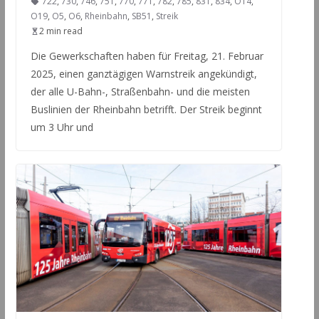
722
,
730
,
746
,
751
,
770
,
771
,
782
,
785
,
831
,
834
,
O14
,
O19
,
O5
,
O6
,
Rheinbahn
,
SB51
,
Streik
2 min read
Die Gewerkschaften haben für Freitag, 21. Februar
2025, einen ganztägigen Warnstreik angekündigt,
der alle U-Bahn-, Straßenbahn- und die meisten
Buslinien der Rheinbahn betrifft. Der Streik beginnt
um 3 Uhr und