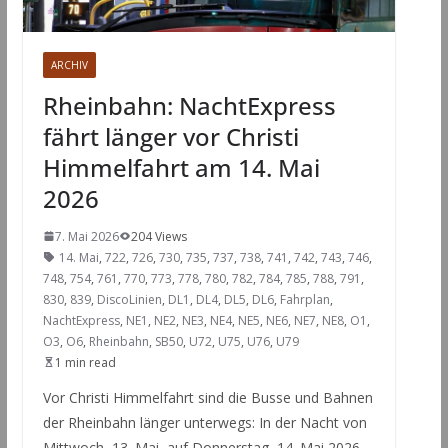
ARCHIV
Rheinbahn: NachtExpress
fährt länger vor Christi
Himmelfahrt am 14. Mai
2026
7. Mai 2026
204 Views
14. Mai
,
722
,
726
,
730
,
735
,
737
,
738
,
741
,
742
,
743
,
746
,
748
,
754
,
761
,
770
,
773
,
778
,
780
,
782
,
784
,
785
,
788
,
791
,
830
,
839
,
DiscoLinien
,
DL1
,
DL4
,
DL5
,
DL6
,
Fahrplan
,
NachtExpress
,
NE1
,
NE2
,
NE3
,
NE4
,
NE5
,
NE6
,
NE7
,
NE8
,
O1
,
O3
,
O6
,
Rheinbahn
,
SB50
,
U72
,
U75
,
U76
,
U79
1 min read
Vor Christi Himmelfahrt sind die Busse und Bahnen
der Rheinbahn länger unterwegs: In der Nacht von
Mittwoch, 13. Mai, auf Donnerstag, 14. Mai 2026,