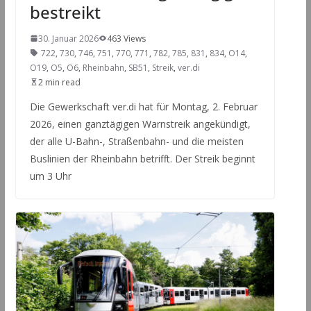
bestreikt
30. Januar 2026
463 Views
722
,
730
,
746
,
751
,
770
,
771
,
782
,
785
,
831
,
834
,
O14
,
O19
,
O5
,
O6
,
Rheinbahn
,
SB51
,
Streik
,
ver.di
2 min read
Die Gewerkschaft ver.di hat für Montag, 2. Februar
2026, einen ganztägigen Warnstreik angekündigt,
der alle U-Bahn-, Straßenbahn- und die meisten
Buslinien der Rheinbahn betrifft. Der Streik beginnt
um 3 Uhr