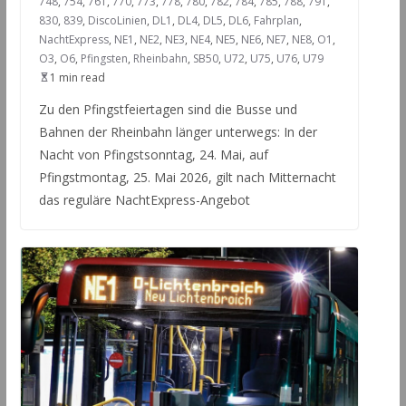
748
,
754
,
761
,
770
,
773
,
778
,
780
,
782
,
784
,
785
,
788
,
791
,
830
,
839
,
DiscoLinien
,
DL1
,
DL4
,
DL5
,
DL6
,
Fahrplan
,
NachtExpress
,
NE1
,
NE2
,
NE3
,
NE4
,
NE5
,
NE6
,
NE7
,
NE8
,
O1
,
O3
,
O6
,
Pfingsten
,
Rheinbahn
,
SB50
,
U72
,
U75
,
U76
,
U79
1 min read
Zu den Pfingstfeiertagen sind die Busse und
Bahnen der Rheinbahn länger unterwegs: In der
Nacht von Pfingstsonntag, 24. Mai, auf
Pfingstmontag, 25. Mai 2026, gilt nach Mitternacht
das reguläre NachtExpress-Angebot