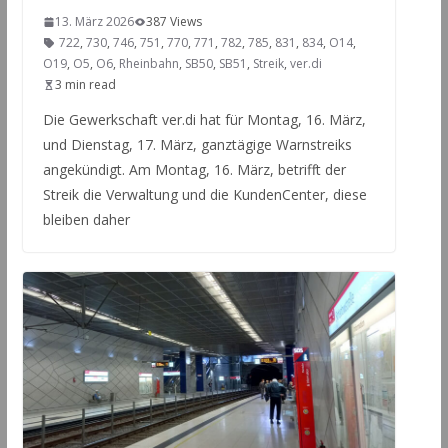
13. März 2026
387 Views
722
,
730
,
746
,
751
,
770
,
771
,
782
,
785
,
831
,
834
,
O14
,
O19
,
O5
,
O6
,
Rheinbahn
,
SB50
,
SB51
,
Streik
,
ver.di
3 min read
Die Gewerkschaft ver.di hat für Montag, 16. März,
und Dienstag, 17. März, ganztägige Warnstreiks
angekündigt. Am Montag, 16. März, betrifft der
Streik die Verwaltung und die KundenCenter, diese
bleiben daher