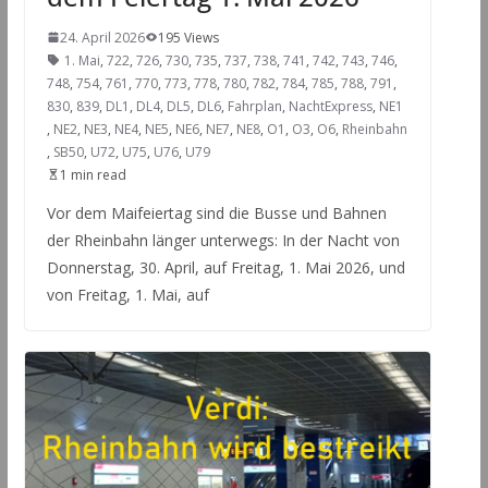
24. April 2026
195 Views
1. Mai
,
722
,
726
,
730
,
735
,
737
,
738
,
741
,
742
,
743
,
746
,
748
,
754
,
761
,
770
,
773
,
778
,
780
,
782
,
784
,
785
,
788
,
791
,
830
,
839
,
DL1
,
DL4
,
DL5
,
DL6
,
Fahrplan
,
NachtExpress
,
NE1
,
NE2
,
NE3
,
NE4
,
NE5
,
NE6
,
NE7
,
NE8
,
O1
,
O3
,
O6
,
Rheinbahn
,
SB50
,
U72
,
U75
,
U76
,
U79
1 min read
Vor dem Maifeiertag sind die Busse und Bahnen
der Rheinbahn länger unterwegs: In der Nacht von
Donnerstag, 30. April, auf Freitag, 1. Mai 2026, und
von Freitag, 1. Mai, auf