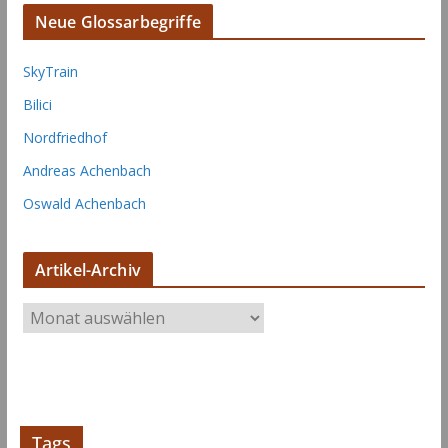
Neue Glossarbegriffe
SkyTrain
Bilici
Nordfriedhof
Andreas Achenbach
Oswald Achenbach
Artikel-Archiv
A
r
t
i
k
e
Tags