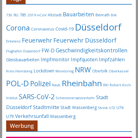
l
-
Bauarbeiten
785
Altstadt
Benrath
730
2019-nCoV
782
Bilk
A
Düsseldorf
Corona
r
Covid-19
Coronavirus
c
Feuerwehr
Feuerwehr Düsseldorf
Erkelenz
h
Geschwindigkeitskontrollen
FW-D
i
Flughafen Düsseldorf
Impfmonitor
Impfquoten
Impfzahlen
v
Gleisbauarbeiten
NRW
Lockdown
Oberbilk
Kreis Heinsberg
Monitoring
Oberkassel
Rheinbahn
POL-D
Polizei
Raub
RKI
Robert-Koch-
SARS-CoV-2
Stadt
Institut
Schienenersatzverkehr
Stadtmitte
Düsseldorf
Stadt Wassenberg
U76
Streik
U72
Verkehrsunfall
Wassenberg
U79
Werbung