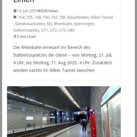
14. Juli 2025
828 Views
704
,
705
,
708
,
780
,
782
,
785
,
Bauarbeiten
,
Bilker Tunnel
,
Gleisbauarbeiten
,
M3
,
Rheinbahn
,
Sperrungen
,
Suitbertusplatz
,
U71
,
U72
,
U73
,
U83
5 min read
Die Rheinbahn erneuert im Bereich des
Suitbertusplatzes die Gleise – von Montag, 21. Juli,
4 Uhr, bis Montag, 11. Aug 2025, 4 Uhr. Zusätzlich
werden nachts im Bilker Tunnel zwischen