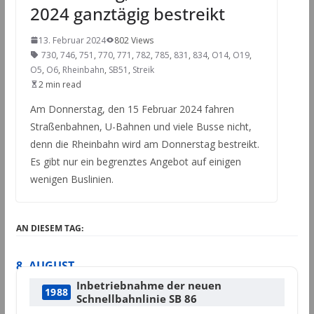
2024 ganztägig bestreikt
13. Februar 2024
802 Views
730
,
746
,
751
,
770
,
771
,
782
,
785
,
831
,
834
,
O14
,
O19
,
O5
,
O6
,
Rheinbahn
,
SB51
,
Streik
2 min read
Am Donnerstag, den 15 Februar 2024 fahren
Straßenbahnen, U-Bahnen und viele Busse nicht,
denn die Rheinbahn wird am Donnerstag bestreikt.
Es gibt nur ein begrenztes Angebot auf einigen
wenigen Buslinien.
AN DIESEM TAG:
8. AUGUST
Inbetriebnahme der neuen
1988
Schnellbahnlinie SB 86