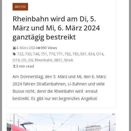
ARCHIV
Rheinbahn wird am Di, 5.
März und Mi, 6. März 2024
ganztägig bestreikt
4. März 2024
993 Views
722
,
730
,
746
,
751
,
770
,
771
,
782
,
785
,
831
,
834
,
O14
,
O19
,
O5
,
O6
,
Rheinbahn
,
SB51
,
Streik
3 min read
Am Donnerstag, den 5. März und Mi, den 6. März
2024 fahren Straßenbahnen, U-Bahnen und viele
Busse nicht, denn die Rheinbahn wird erneut
bestreikt. Es gibt nur ein begrenztes Angebot