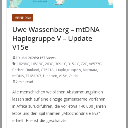
MEINE DNA
Uwe Wassenberg – mtDNA
Haplogruppe V – Update
V15e
19. Mai 2026
157 Views
16298C
,
16519C
,
263G
,
309.1C
,
315.1C
,
72C
,
A8577G
,
Berber
,
Finnland
,
G7521A!
,
Haplogruppe V
,
Matmata
,
mtDNA
,
T16519C!
,
Tunesien
,
V15e
,
Velda
2 min read
Alle menschlichen weiblichen Abstammungslinien
lassen sich auf eine einzige gemeinsame Vorfahrin
in Afrika zurückführen, die vor etwa 140.000 Jahren
lebte und den Spitznamen „Mitochondriale Eva“
erhielt. Hier ist die geschätzte