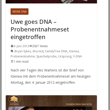
MEINE DNA
Uwe goes DNA –
Probenentnahmeset
eingetroffen
4. Juni 2012
2921 Views
Bryan Sykes
,
dna test
,
FamilyTree DNA
,
IGenea
,
Probenentnahme
,
Speichelprobe
,
Ursprung
,
Y-DNA
1 min read
Nach vier Tagen des Wartens ist der Brief von
IGenea mit dem Probenentnahmeset am heutigen
Montag, den 4. Januar 2012 eingetroffen.