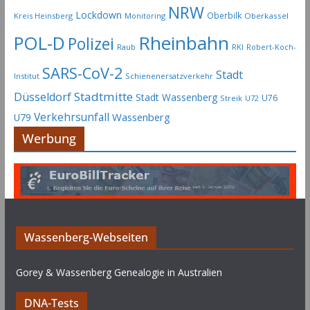
NRW
Lockdown
Oberbilk
Kreis Heinsberg
Monitoring
Oberkassel
Rheinbahn
POL-D
Polizei
Raub
RKI
Robert-Koch-
SARS-CoV-2
Stadt
Institut
Schienenersatzverkehr
Stadtmitte
Düsseldorf
Stadt Wassenberg
U76
Streik
U72
Verkehrsunfall
Wassenberg
U79
Werbung
Wassenberg-Webseiten
Gorey & Wassenberg Genealogie in Australien
DNA-Tests