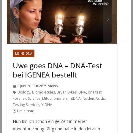
MEINE DNA
Uwe goes DNA – DNA-Test
bei IGENEA bestellt
2. Juni 2012
2629 Views
Biology
,
Biomolecules
,
Bryan Sykes
,
DNA
,
dna test
,
Forensic Science
,
Mitochondrien
,
mtDNA
,
Nucleic Acids
,
Testing Services
,
Y-DNA
1 min read
Nun bin ich schon einige Zeit in meiner
Ahnenforschung tätig und habe in den letzten