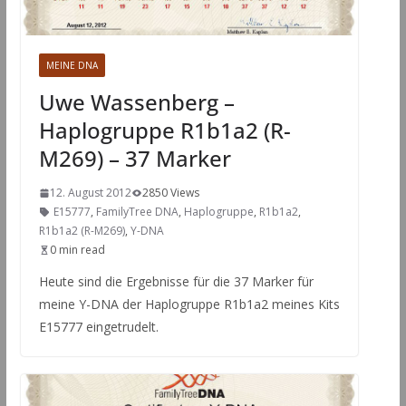
MEINE DNA
Uwe Wassenberg –
Haplogruppe R1b1a2 (R-
M269) – 37 Marker
12. August 2012
2850 Views
E15777
,
FamilyTree DNA
,
Haplogruppe
,
R1b1a2
,
R1b1a2 (R-M269)
,
Y-DNA
0 min read
Heute sind die Ergebnisse für die 37 Marker für
meine Y-DNA der Haplogruppe R1b1a2 meines Kits
E15777 eingetrudelt.