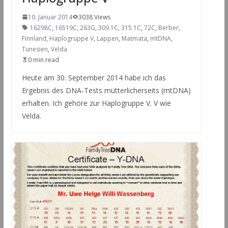
10. Januar 2014
3038 Views
16298C
,
16519C
,
263G
,
309.1C
,
315.1C
,
72C
,
Berber
,
Finnland
,
Haplogruppe V
,
Lappen
,
Matmata
,
mtDNA
,
Tunesien
,
Velda
0 min read
Heute am 30. September 2014 habe ich das
Ergebnis des DNA-Tests mütterlicherseits (mtDNA)
erhalten. Ich gehöre zur Haplogruppe V. V wie
Velda.