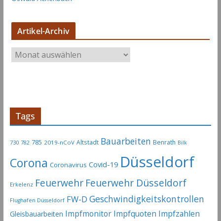
Artikel-Archiv
A
r
t
i
k
e
Tags
l
-
Bauarbeiten
785
Altstadt
Benrath
730
2019-nCoV
782
Bilk
A
Düsseldorf
Corona
r
Covid-19
Coronavirus
c
Feuerwehr
Feuerwehr Düsseldorf
Erkelenz
h
Geschwindigkeitskontrollen
FW-D
i
Flughafen Düsseldorf
Impfmonitor
Impfquoten
Impfzahlen
v
Gleisbauarbeiten