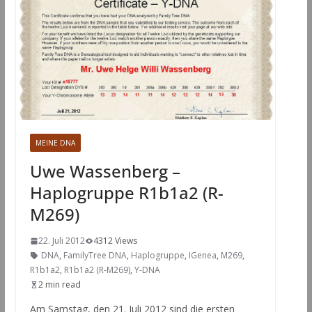
MEINE DNA
Uwe Wassenberg –
Haplogruppe R1b1a2 (R-
M269)
22. Juli 2012
4312 Views
DNA
,
FamilyTree DNA
,
Haplogruppe
,
IGenea
,
M269
,
R1b1a2
,
R1b1a2 (R-M269)
,
Y-DNA
2 min read
Am Samstag, den 21. Juli 2012 sind die ersten