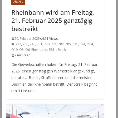
ARCHIV
Rheinbahn wird am Freitag,
21. Februar 2025 ganztägig
bestreikt
20. Februar 2025
811 Views
722
,
730
,
746
,
751
,
770
,
771
,
782
,
785
,
831
,
834
,
O14
,
O19
,
O5
,
O6
,
Rheinbahn
,
SB51
,
Streik
2 min read
Die Gewerkschaften haben für Freitag, 21. Februar
2025, einen ganztägigen Warnstreik angekündigt,
der alle U-Bahn-, Straßenbahn- und die meisten
Buslinien der Rheinbahn betrifft. Der Streik beginnt
um 3 Uhr und