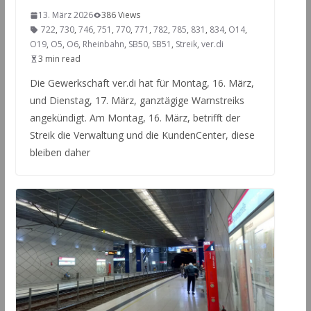
13. März 2026
386 Views
722
,
730
,
746
,
751
,
770
,
771
,
782
,
785
,
831
,
834
,
O14
,
O19
,
O5
,
O6
,
Rheinbahn
,
SB50
,
SB51
,
Streik
,
ver.di
3 min read
Die Gewerkschaft ver.di hat für Montag, 16. März,
und Dienstag, 17. März, ganztägige Warnstreiks
angekündigt. Am Montag, 16. März, betrifft der
Streik die Verwaltung und die KundenCenter, diese
bleiben daher