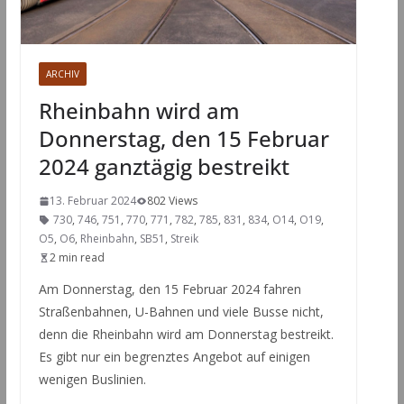
ARCHIV
Rheinbahn wird am
Donnerstag, den 15 Februar
2024 ganztägig bestreikt
13. Februar 2024
802 Views
730
,
746
,
751
,
770
,
771
,
782
,
785
,
831
,
834
,
O14
,
O19
,
O5
,
O6
,
Rheinbahn
,
SB51
,
Streik
2 min read
Am Donnerstag, den 15 Februar 2024 fahren
Straßenbahnen, U-Bahnen und viele Busse nicht,
denn die Rheinbahn wird am Donnerstag bestreikt.
Es gibt nur ein begrenztes Angebot auf einigen
wenigen Buslinien.