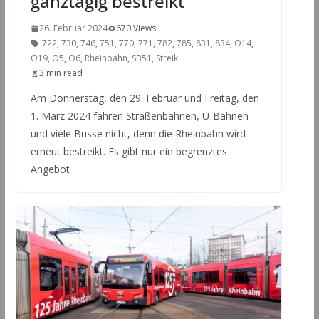
ganztägig bestreikt
26. Februar 2024
670 Views
722
,
730
,
746
,
751
,
770
,
771
,
782
,
785
,
831
,
834
,
O14
,
O19
,
O5
,
O6
,
Rheinbahn
,
SB51
,
Streik
3 min read
Am Donnerstag, den 29. Februar und Freitag, den
1. März 2024 fahren Straßenbahnen, U-Bahnen
und viele Busse nicht, denn die Rheinbahn wird
erneut bestreikt. Es gibt nur ein begrenztes
Angebot