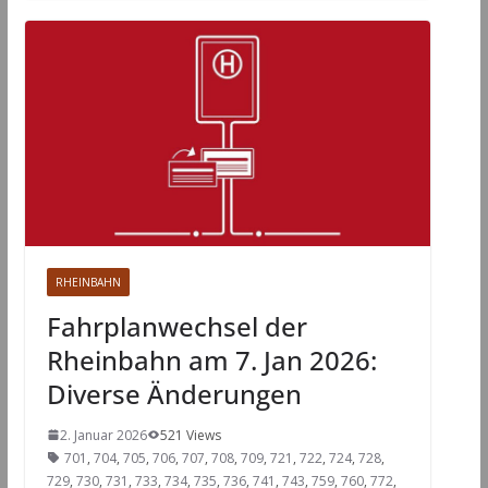
RHEINBAHN
Fahrplanwechsel der
Rheinbahn am 7. Jan 2026:
Diverse Änderungen
2. Januar 2026
521 Views
701
,
704
,
705
,
706
,
707
,
708
,
709
,
721
,
722
,
724
,
728
,
729
,
730
,
731
,
733
,
734
,
735
,
736
,
741
,
743
,
759
,
760
,
772
,