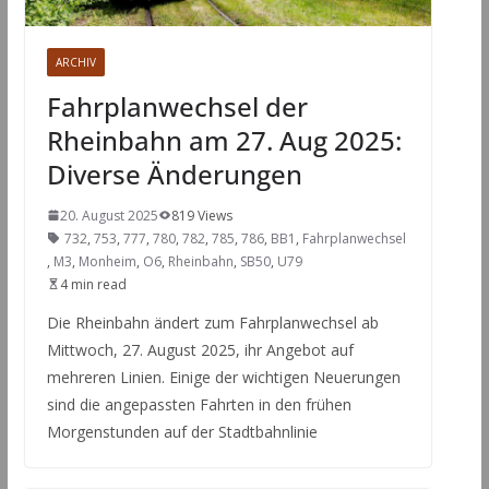
ARCHIV
Fahrplanwechsel der
Rheinbahn am 27. Aug 2025:
Diverse Änderungen
20. August 2025
819 Views
732
,
753
,
777
,
780
,
782
,
785
,
786
,
BB1
,
Fahrplanwechsel
,
M3
,
Monheim
,
O6
,
Rheinbahn
,
SB50
,
U79
4 min read
Die Rheinbahn ändert zum Fahrplanwechsel ab
Mittwoch, 27. August 2025, ihr Angebot auf
mehreren Linien. Einige der wichtigen Neuerungen
sind die angepassten Fahrten in den frühen
Morgenstunden auf der Stadtbahnlinie