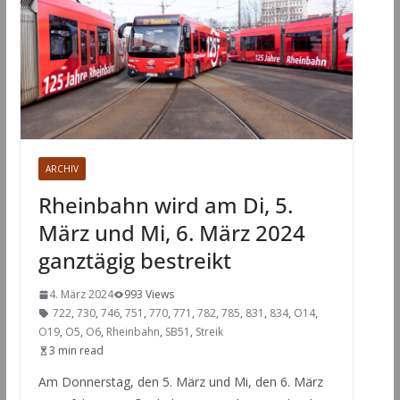
ARCHIV
Rheinbahn wird am Di, 5.
März und Mi, 6. März 2024
ganztägig bestreikt
4. März 2024
993 Views
722
,
730
,
746
,
751
,
770
,
771
,
782
,
785
,
831
,
834
,
O14
,
O19
,
O5
,
O6
,
Rheinbahn
,
SB51
,
Streik
3 min read
Am Donnerstag, den 5. März und Mi, den 6. März