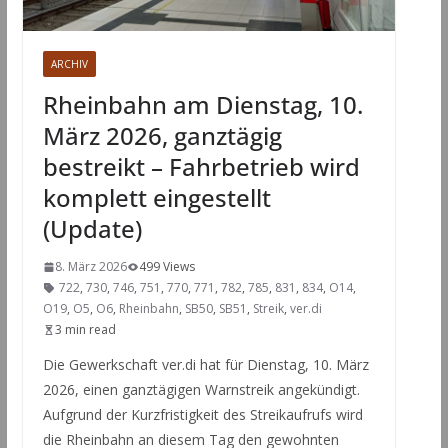
ARCHIV
Rheinbahn am Dienstag, 10.
März 2026, ganztägig
bestreikt – Fahrbetrieb wird
komplett eingestellt
(Update)
8. März 2026
499 Views
722
,
730
,
746
,
751
,
770
,
771
,
782
,
785
,
831
,
834
,
O14
,
O19
,
O5
,
O6
,
Rheinbahn
,
SB50
,
SB51
,
Streik
,
ver.di
3 min read
Die Gewerkschaft ver.di hat für Dienstag, 10. März
2026, einen ganztägigen Warnstreik angekündigt.
Aufgrund der Kurzfristigkeit des Streikaufrufs wird
die Rheinbahn an diesem Tag den gewohnten