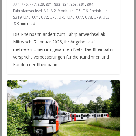
774
,
776
,
777
,
829
,
831
,
832
,
834
,
863
,
891
,
894
,
Fahrplanwechsel
,
M1
,
M2
,
Monheim
,
O5
,
O6
,
Rheinbahn
,
SB19
,
U70
,
U71
,
U72
,
U73
,
U75
,
U76
,
U77
,
U78
,
U79
,
U83
3 min read
Die Rheinbahn ändert zum Fahrplanwechsel ab
Mittwoch, 7. Januar 2026, ihr Angebot auf
mehreren Linien im gesamten Netz. Die Rheinbahn
verspricht Verbesserungen für die Kundinnen und
Kunden der Rheinbahn.