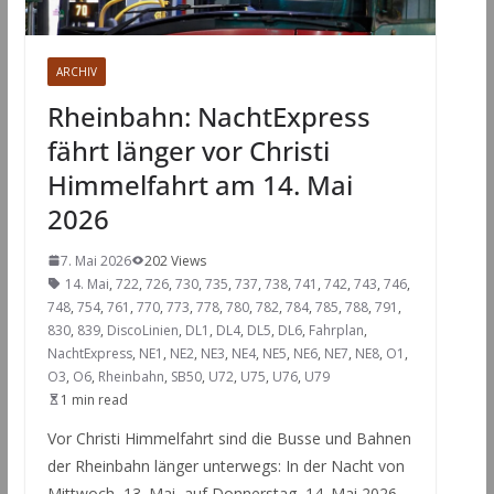
ARCHIV
Rheinbahn: NachtExpress
fährt länger vor Christi
Himmelfahrt am 14. Mai
2026
7. Mai 2026
202 Views
14. Mai
,
722
,
726
,
730
,
735
,
737
,
738
,
741
,
742
,
743
,
746
,
748
,
754
,
761
,
770
,
773
,
778
,
780
,
782
,
784
,
785
,
788
,
791
,
830
,
839
,
DiscoLinien
,
DL1
,
DL4
,
DL5
,
DL6
,
Fahrplan
,
NachtExpress
,
NE1
,
NE2
,
NE3
,
NE4
,
NE5
,
NE6
,
NE7
,
NE8
,
O1
,
O3
,
O6
,
Rheinbahn
,
SB50
,
U72
,
U75
,
U76
,
U79
1 min read
Vor Christi Himmelfahrt sind die Busse und Bahnen
der Rheinbahn länger unterwegs: In der Nacht von
Mittwoch, 13. Mai, auf Donnerstag, 14. Mai 2026,