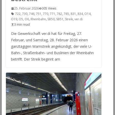
25. Februar 2026
305 Views
722
,
730
,
746
,
751
,
770
,
771
,
782
,
785
,
831
,
834
,
O14
,
O19
,
O5
,
O6
,
Rheinbahn
,
SB50
,
SB51
,
Streik
,
ver.di
3 min read
Die Gewerkschaft ver.di hat für Freitag, 27.
Februar, und Samstag, 28. Februar 2026 einen
ganztägigen Warnstreik angekündigt, der viele U-
Bahn-, Straßenbahn- und Buslinien der Rheinbahn
betrifft. Der Streik beginnt am