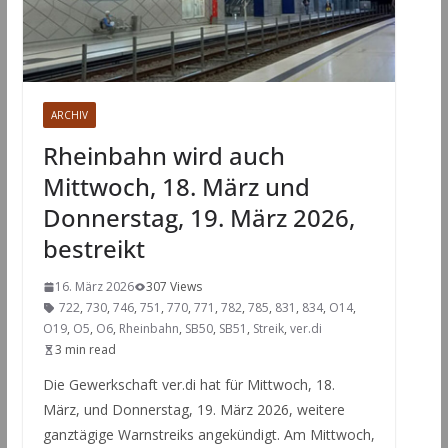
ARCHIV
Rheinbahn wird auch
Mittwoch, 18. März und
Donnerstag, 19. März 2026,
bestreikt
16. März 2026
307 Views
722
,
730
,
746
,
751
,
770
,
771
,
782
,
785
,
831
,
834
,
O14
,
O19
,
O5
,
O6
,
Rheinbahn
,
SB50
,
SB51
,
Streik
,
ver.di
3 min read
Die Gewerkschaft ver.di hat für Mittwoch, 18.
März, und Donnerstag, 19. März 2026, weitere
ganztägige Warnstreiks angekündigt. Am Mittwoch,