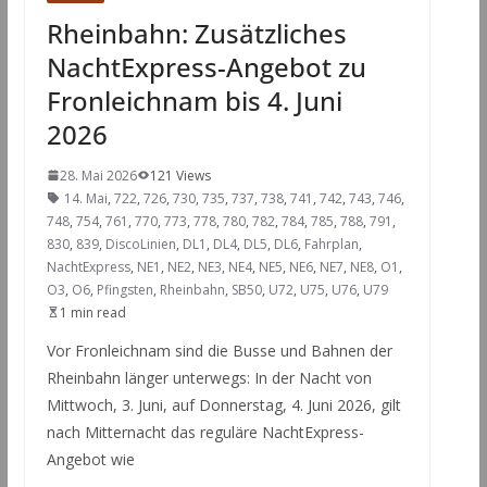
Rheinbahn: Zusätzliches
NachtExpress-Angebot zu
Fronleichnam bis 4. Juni
2026
28. Mai 2026
121 Views
14. Mai
,
722
,
726
,
730
,
735
,
737
,
738
,
741
,
742
,
743
,
746
,
748
,
754
,
761
,
770
,
773
,
778
,
780
,
782
,
784
,
785
,
788
,
791
,
830
,
839
,
DiscoLinien
,
DL1
,
DL4
,
DL5
,
DL6
,
Fahrplan
,
NachtExpress
,
NE1
,
NE2
,
NE3
,
NE4
,
NE5
,
NE6
,
NE7
,
NE8
,
O1
,
O3
,
O6
,
Pfingsten
,
Rheinbahn
,
SB50
,
U72
,
U75
,
U76
,
U79
1 min read
Vor Fronleichnam sind die Busse und Bahnen der
Rheinbahn länger unterwegs: In der Nacht von
Mittwoch, 3. Juni, auf Donnerstag, 4. Juni 2026, gilt
nach Mitternacht das reguläre NachtExpress-
Angebot wie