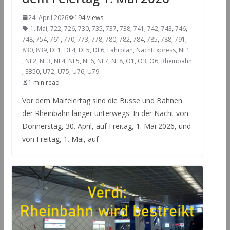
24. April 2026
194 Views
1. Mai
,
722
,
726
,
730
,
735
,
737
,
738
,
741
,
742
,
743
,
746
,
748
,
754
,
761
,
770
,
773
,
778
,
780
,
782
,
784
,
785
,
788
,
791
,
830
,
839
,
DL1
,
DL4
,
DL5
,
DL6
,
Fahrplan
,
NachtExpress
,
NE1
,
NE2
,
NE3
,
NE4
,
NE5
,
NE6
,
NE7
,
NE8
,
O1
,
O3
,
O6
,
Rheinbahn
,
SB50
,
U72
,
U75
,
U76
,
U79
1 min read
Vor dem Maifeiertag sind die Busse und Bahnen
der Rheinbahn länger unterwegs: In der Nacht von
Donnerstag, 30. April, auf Freitag, 1. Mai 2026, und
von Freitag, 1. Mai, auf