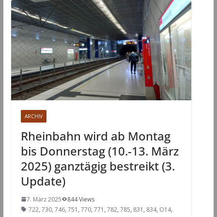
ARCHIV
Rheinbahn wird ab Montag
bis Donnerstag (10.-13. März
2025) ganztägig bestreikt (3.
Update)
7. März 2025
844 Views
722
,
730
,
746
,
751
,
770
,
771
,
782
,
785
,
831
,
834
,
O14
,