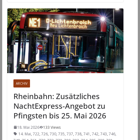
ARCHIV
Rheinbahn: Zusätzliches
NachtExpress-Angebot zu
Pfingsten bis 25. Mai 2026
18. Mai 2026
133 Views
14. Mai
,
722
,
726
,
730
,
735
,
737
,
738
,
741
,
742
,
743
,
746
,