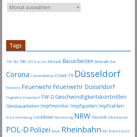
A
r
t
i
k
e
Tags
l
-
Bauarbeiten
785
Altstadt
Benrath
730
2019-nCoV
782
Bilk
A
Düsseldorf
Corona
r
Covid-19
Coronavirus
c
Feuerwehr
Feuerwehr Düsseldorf
Erkelenz
h
Geschwindigkeitskontrollen
FW-D
i
Flughafen Düsseldorf
v
Impfmonitor
Impfquoten
Impfzahlen
Gleisbauarbeiten
NRW
Lockdown
Oberbilk
Kreis Heinsberg
Monitoring
Oberkassel
Rheinbahn
POL-D
Polizei
Raub
RKI
Robert-Koch-