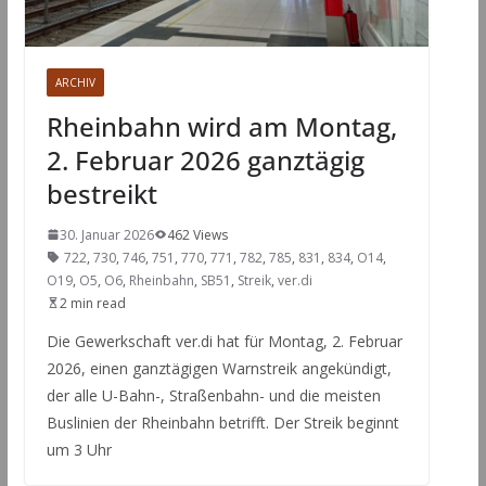
ARCHIV
Rheinbahn wird am Montag,
2. Februar 2026 ganztägig
bestreikt
30. Januar 2026
462 Views
722
,
730
,
746
,
751
,
770
,
771
,
782
,
785
,
831
,
834
,
O14
,
O19
,
O5
,
O6
,
Rheinbahn
,
SB51
,
Streik
,
ver.di
2 min read
Die Gewerkschaft ver.di hat für Montag, 2. Februar
2026, einen ganztägigen Warnstreik angekündigt,
der alle U-Bahn-, Straßenbahn- und die meisten
Buslinien der Rheinbahn betrifft. Der Streik beginnt
um 3 Uhr