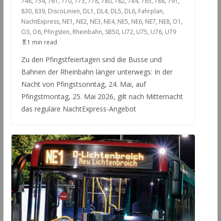
748
,
754
,
761
,
770
,
773
,
778
,
780
,
782
,
784
,
785
,
788
,
791
,
830
,
839
,
DiscoLinien
,
DL1
,
DL4
,
DL5
,
DL6
,
Fahrplan
,
NachtExpress
,
NE1
,
NE2
,
NE3
,
NE4
,
NE5
,
NE6
,
NE7
,
NE8
,
O1
,
O3
,
O6
,
Pfingsten
,
Rheinbahn
,
SB50
,
U72
,
U75
,
U76
,
U79
1 min read
Zu den Pfingstfeiertagen sind die Busse und
Bahnen der Rheinbahn länger unterwegs: In der
Nacht von Pfingstsonntag, 24. Mai, auf
Pfingstmontag, 25. Mai 2026, gilt nach Mitternacht
das reguläre NachtExpress-Angebot