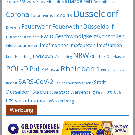
Bauarbeiten
785
Altstadt
Benrath
730
2019-nCoV
782
Bilk
A
Düsseldorf
Corona
r
Covid-19
Coronavirus
c
Feuerwehr
Feuerwehr Düsseldorf
Erkelenz
h
Geschwindigkeitskontrollen
FW-D
i
Flughafen Düsseldorf
Impfmonitor
Impfquoten
Impfzahlen
v
Gleisbauarbeiten
NRW
Lockdown
Oberbilk
Kreis Heinsberg
Monitoring
Oberkassel
Rheinbahn
POL-D
Polizei
Raub
RKI
Robert-Koch-
SARS-CoV-2
Stadt
Institut
Schienenersatzverkehr
Stadtmitte
Düsseldorf
Stadt Wassenberg
U76
Streik
U72
Verkehrsunfall
Wassenberg
U79
Werbung