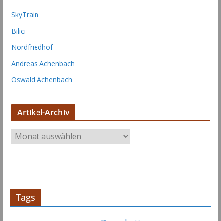
SkyTrain
Bilici
Nordfriedhof
Andreas Achenbach
Oswald Achenbach
Artikel-Archiv
A
r
t
i
k
e
Tags
l
-