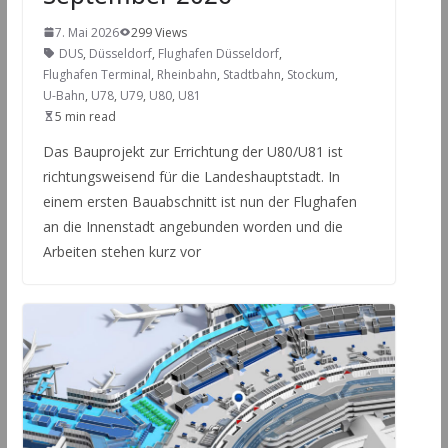
7. Mai 2026
299 Views
DUS
,
Düsseldorf
,
Flughafen Düsseldorf
,
Flughafen Terminal
,
Rheinbahn
,
Stadtbahn
,
Stockum
,
U-Bahn
,
U78
,
U79
,
U80
,
U81
5 min read
Das Bauprojekt zur Errichtung der U80/U81 ist
richtungsweisend für die Landeshauptstadt. In
einem ersten Bauabschnitt ist nun der Flughafen
an die Innenstadt angebunden worden und die
Arbeiten stehen kurz vor