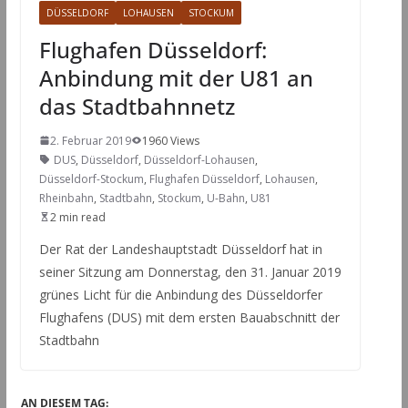
DÜSSELDORF
LOHAUSEN
STOCKUM
Flughafen Düsseldorf:
Anbindung mit der U81 an
das Stadtbahnnetz
2. Februar 2019
1960 Views
DUS
,
Düsseldorf
,
Düsseldorf-Lohausen
,
Düsseldorf-Stockum
,
Flughafen Düsseldorf
,
Lohausen
,
Rheinbahn
,
Stadtbahn
,
Stockum
,
U-Bahn
,
U81
2 min read
Der Rat der Landeshauptstadt Düsseldorf hat in
seiner Sitzung am Donnerstag, den 31. Januar 2019
grünes Licht für die Anbindung des Düsseldorfer
Flughafens (DUS) mit dem ersten Bauabschnitt der
Stadtbahn
AN DIESEM TAG: