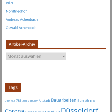
Bilici
Nordfriedhof
Andreas Achenbach
Oswald Achenbach
Artikel-Archiv
A
r
t
i
k
e
Tags
l
-
Bauarbeiten
785
Altstadt
Benrath
730
2019-nCoV
782
Bilk
A
Düsseldorf
Corona
r
Covid-19
Coronavirus