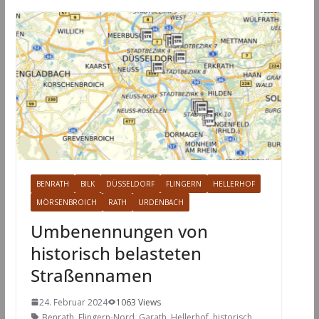
BENRATH
BILK
DÜSSELDORF
FLINGERN
HELLERHOF
MÖRSENBROICH
RATH
URDENBACH
Umbenennungen von
historisch belasteten
Straßennamen
24. Februar 2024
1063 Views
Benrath
,
Flingern-Nord
,
Garath
,
Hellerhof
,
historisch
,