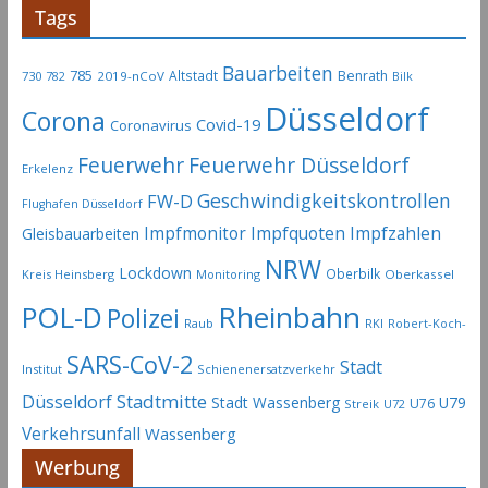
Tags
Bauarbeiten
785
Altstadt
Benrath
730
2019-nCoV
782
Bilk
Düsseldorf
Corona
Covid-19
Coronavirus
Feuerwehr
Feuerwehr Düsseldorf
Erkelenz
Geschwindigkeitskontrollen
FW-D
Flughafen Düsseldorf
Impfmonitor
Impfquoten
Impfzahlen
Gleisbauarbeiten
NRW
Lockdown
Oberbilk
Kreis Heinsberg
Monitoring
Oberkassel
Rheinbahn
POL-D
Polizei
Raub
RKI
Robert-Koch-
SARS-CoV-2
Stadt
Institut
Schienenersatzverkehr
Stadtmitte
Düsseldorf
Stadt Wassenberg
U79
U76
Streik
U72
Verkehrsunfall
Wassenberg
Werbung