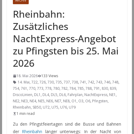
ARCHIV
Rheinbahn:
Zusätzliches
NachtExpress-Angebot
zu Pfingsten bis 25. Mai
2026
18. Mai 2026
133 Views
14. Mai
,
722
,
726
,
730
,
735
,
737
,
738
,
741
,
742
,
743
,
746
,
748
,
754
,
761
,
770
,
773
,
778
,
780
,
782
,
784
,
785
,
788
,
791
,
830
,
839
,
DiscoLinien
,
DL1
,
DL4
,
DL5
,
DL6
,
Fahrplan
,
NachtExpress
,
NE1
,
NE2
,
NE3
,
NE4
,
NE5
,
NE6
,
NE7
,
NE8
,
O1
,
O3
,
O6
,
Pfingsten
,
Rheinbahn
,
SB50
,
U72
,
U75
,
U76
,
U79
1 min read
Zu den Pfingstfeiertagen sind die Busse und Bahnen
der
Rheinbahn
länger unterwegs: In der Nacht von