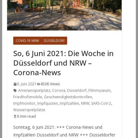
COVID-19 NRW
DÜSSELDORF
So, 6 Juni 2021: Die Woche in
Düsseldorf und NRW –
Corona-News
6. Juni 2021
4506 Views
Ameisenspielplatz
,
Corona
,
Düsseldorf
,
Filmmuseum
,
Friedhofsmobile
,
Geschwindigkeitskontrollen
,
Impfmonitor
,
Impfquoten
,
Impfzahlen
,
NRW
,
SARS-CoV-2
,
Wasserspielplätze
6 min read
Sonntag, 6 Juni 2021: +++ Corona-News und
Impfzahlen Düsseldorf und NRW +++ Düsseldorfer