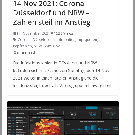
14 Nov 2021: Corona
Düsseldorf und NRW –
Zahlen steil im Anstieg
14. November 2021
1528 Views
Corona
,
Düsseldorf
,
Impfmonitor
,
Impfquoten
,
Impfzahlen
,
NRW
,
SARS-CoV-2
2 min read
Die Infektionszahlen in Düssldorf und NRW
befinden sich mit Stand von Sonntag, den 14 Nov
2021 weiter in einem steilen Anstieg und die
Inzidenz steigt über alle Altersgruppen hinweg steil