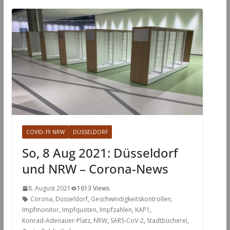
COVID-19 NRW
DÜSSELDORF
So, 8 Aug 2021: Düsseldorf
und NRW – Corona-News
8. August 2021
1613 Views
Corona
,
Düsseldorf
,
Geschwindigkeitskontrollen
,
Impfmonitor
,
Impfquoten
,
Impfzahlen
,
KAP1
,
Konrad-Adenauer-Platz
,
NRW
,
SARS-CoV-2
,
Stadtbücherei
,