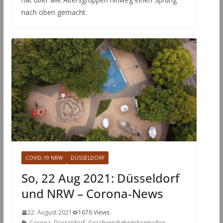
nach oben gemacht.
COVID-19 NRW
DÜSSELDORF
So, 22 Aug 2021: Düsseldorf
und NRW – Corona-News
22. August 2021
1676 Views
Corona
,
Düsseldorf
,
Geschwindigkeitskontrollen
,