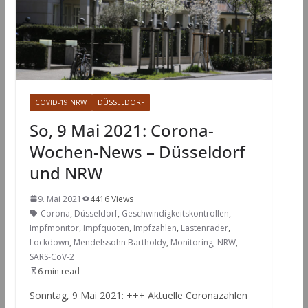
COVID-19 NRW
DÜSSELDORF
So, 9 Mai 2021: Corona-
Wochen-News – Düsseldorf
und NRW
9. Mai 2021
4416 Views
Corona
,
Düsseldorf
,
Geschwindigkeitskontrollen
,
Impfmonitor
,
Impfquoten
,
Impfzahlen
,
Lastenräder
,
Lockdown
,
Mendelssohn Bartholdy
,
Monitoring
,
NRW
,
SARS-CoV-2
6 min read
Sonntag, 9 Mai 2021: +++ Aktuelle Coronazahlen