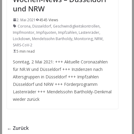
und NRW
2. Mai 2021
4545 Views
Corona
,
Düsseldorf
,
Geschwindigkeitskontrollen
,
Impfmonitor
,
Impfquoten
,
Impfzahlen
,
Lastenräder
,
Lockdown
,
Mendelssohn Bartholdy
,
Monitoring
,
NRW
,
SARS-CoV-2
5 min read
Sonntag, 2 Mai 2021: +++ Aktuelle Coronazahlen
für NR.W und Düsseldorf +++ Inzidenzen nach
Altersgruppen in Düsseldorf +++ Impfzahlen
Düsseldorf und NRW +++ Förderprogramm
Lastenräder +++ Mendelssohn Bartholdy-Denkmal
wieder zurück
← Zurück