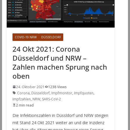
COVID-19 NRW
DÜSSELDORF
24 Okt 2021: Corona
Düsseldorf und NRW –
Zahlen machen Sprung nach
oben
24. Oktober 2021
1238 Views
Corona
,
Düsseldorf
,
Impfmonitor
,
Impfquoten
,
Impfzahlen
,
NRW
,
SARS-CoV-2
2 min read
Die Infektionszahlen in Düssldorf und NRW steigen
mit Stand 24 Okt 2021 weiter an und die Inzidenz
hat über alle Altersgruppen hinweg einen Sprung