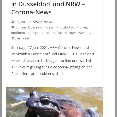
in Düsseldorf und NRW –
Corona-News
27. Juni 2021
5209 Views
Corona
,
Düsseldorf
,
Geschwindigkeitskontrollen
,
Impfmonitor
,
Impfquoten
,
Impfzahlen
,
NRW
,
SARS-CoV-2
5 min read
Sonntag, 27 Juni 2021: +++ Corona-News und
Impfzahlen Düsseldorf und NRW +++ Düsseldorf
Maps ist jetzt ein halbes Jahr online und wächst
+++ Neuregelung für E-Scooter-Nutzung an der
Rheinuferpromenade erweitert