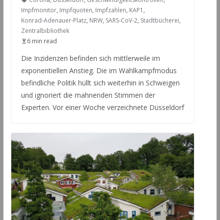
Impfmonitor
,
Impfquoten
,
Impfzahlen
,
KAP1
,
Konrad-Adenauer-Platz
,
NRW
,
SARS-CoV-2
,
Stadtbücherei
,
Zentralbibliothek
6 min read
Die Inzidenzen befinden sich mittlerweile im
exponentiellen Anstieg. Die im Wahlkampfmodus
befindliche Politik hüllt sich weiterhin in Schweigen
und ignoriert die mahnenden Stimmen der
Experten. Vor einer Woche verzeichnete Düsseldorf