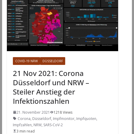
COVID-19 NRW
DÜSSELDORF
21 Nov 2021: Corona
Düsseldorf und NRW –
Steiler Anstieg der
Infektionszahlen
21. November 2021
1218 Views
Corona
,
Düsseldorf
,
Impfmonitor
,
Impfquoten
,
Impfzahlen
,
NRW
,
SARS-CoV-2
3 min read