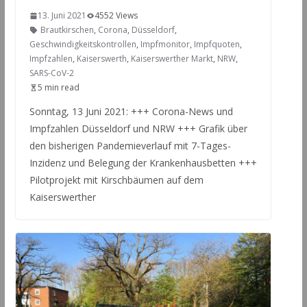
13. Juni 2021
4552 Views
Brautkirschen
,
Corona
,
Düsseldorf
,
Geschwindigkeitskontrollen
,
Impfmonitor
,
Impfquoten
,
Impfzahlen
,
Kaiserswerth
,
Kaiserswerther Markt
,
NRW
,
SARS-CoV-2
5 min read
Sonntag, 13 Juni 2021: +++ Corona-News und
Impfzahlen Düsseldorf und NRW +++ Grafik über
den bisherigen Pandemieverlauf mit 7-Tages-
Inzidenz und Belegung der Krankenhausbetten +++
Pilotprojekt mit Kirschbäumen auf dem
Kaiserswerther