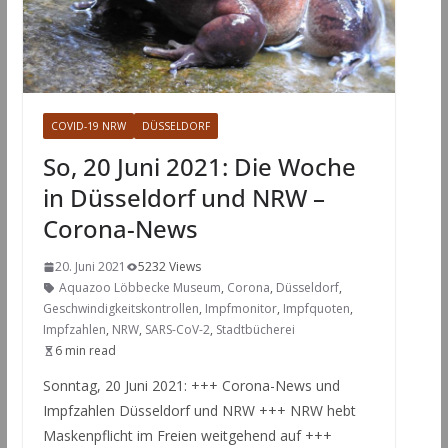
COVID-19 NRW
DÜSSELDORF
So, 20 Juni 2021: Die Woche
in Düsseldorf und NRW –
Corona-News
20. Juni 2021
5232 Views
Aquazoo Löbbecke Museum
,
Corona
,
Düsseldorf
,
Geschwindigkeitskontrollen
,
Impfmonitor
,
Impfquoten
,
Impfzahlen
,
NRW
,
SARS-CoV-2
,
Stadtbücherei
6 min read
Sonntag, 20 Juni 2021: +++ Corona-News und
Impfzahlen Düsseldorf und NRW +++ NRW hebt
Maskenpflicht im Freien weitgehend auf +++