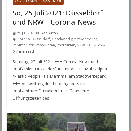
COVID-19 NRW
DÜSSELDORF
So, 25 Juli 2021: Düsseldorf
und NRW – Corona-News
25. Juli 2021
1477 Views
Corona
,
Düsseldorf
,
Geschwindigkeitskontrollen
,
Impfmonitor
,
Impfquoten
,
Impfzahlen
,
NRW
,
SARS-CoV-2
7 min read
Sonntag, 25 Juli 2021: +++ Corona-News und
Impfzahlen Düsseldorf und NRW +++ Müllskulptur
“Plastic People” als Mahnmal am Stadtwerkepark
+++ Ausweitung des Impfangebots im
Impfzentrum Düsseldorf +++ Geänderte
Öffnungszeiten des