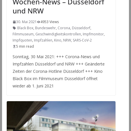
Wochen-News – Düsseldorf
und NRW
30. Mai 2021
4953 Views
Black Box
,
Bundeswehr
,
Corona
,
Düsseldorf
,
Filmmuseum
,
Geschwindigkeitskontrollen
,
Impfmonitor
,
Impfquoten
,
Impfzahlen
,
Kino
,
NRW
,
SARS-CoV-2
5 min read
Sonntag, 30 Mai 2021: +++ Corona-News und
Impfzahlen Düsseldorf und NRW +++ Geänderte
Zeiten der Corona-Hotline Düsseldorf +++ Kino
Black Box im Filmmuseum Düsseldorf öffnet
wieder ab 1. Juni 2021