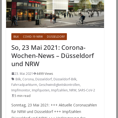
BILK
COVID-19 NRW
DÜSSELDORF
So, 23 Mai 2021: Corona-
Wochen-News – Düsseldorf
und NRW
23. Mai 2021
4499 Views
Bilk
,
Corona
,
Düsseldorf
,
Düsseldorf-Bilk
,
Fahrradparkturm
,
Geschwindigkeitskontrollen
,
Impfmonitor
,
Impfquoten
,
Impfzahlen
,
NRW
,
SARS-CoV-2
5 min read
Sonntag, 23 Mai 2021: +++ Aktuelle Coronazahlen
für NRW und Düsseldorf +++ Impfzahlen