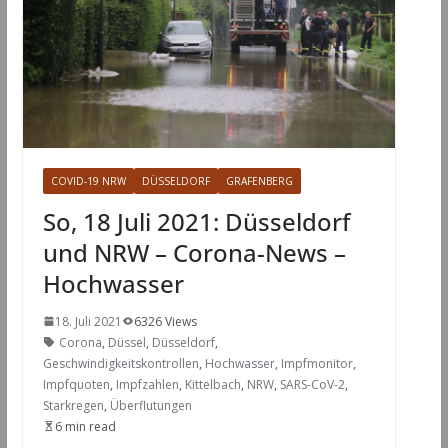
COVID-19 NRW
DÜSSELDORF
GRAFENBERG
So, 18 Juli 2021: Düsseldorf
und NRW – Corona-News –
Hochwasser
18. Juli 2021
6326 Views
Corona
,
Düssel
,
Düsseldorf
,
Geschwindigkeitskontrollen
,
Hochwasser
,
Impfmonitor
,
Impfquoten
,
Impfzahlen
,
Kittelbach
,
NRW
,
SARS-CoV-2
,
Starkregen
,
Überflutungen
6 min read