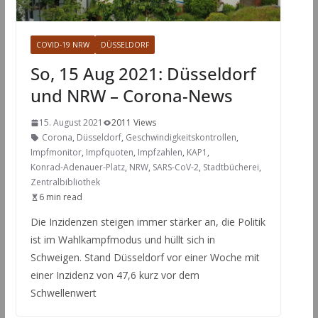
COVID-19 NRW
DÜSSELDORF
So, 15 Aug 2021: Düsseldorf
und NRW – Corona-News
15. August 2021
2011 Views
Corona
,
Düsseldorf
,
Geschwindigkeitskontrollen
,
Impfmonitor
,
Impfquoten
,
Impfzahlen
,
KAP1
,
Konrad-Adenauer-Platz
,
NRW
,
SARS-CoV-2
,
Stadtbücherei
,
Zentralbibliothek
6 min read
Die Inzidenzen steigen immer stärker an, die Politik
ist im Wahlkampfmodus und hüllt sich in
Schweigen. Stand Düsseldorf vor einer Woche mit
einer Inzidenz von 47,6 kurz vor dem
Schwellenwert