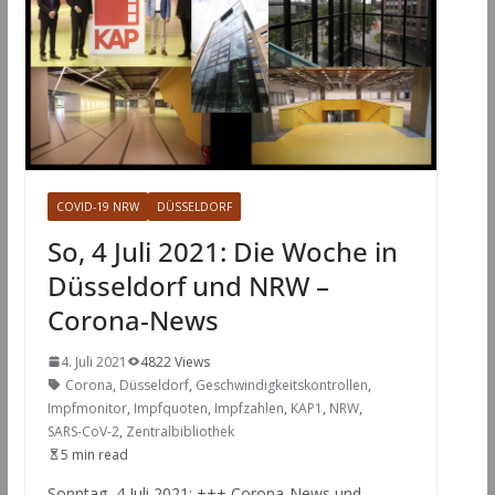
COVID-19 NRW
DÜSSELDORF
So, 4 Juli 2021: Die Woche in
Düsseldorf und NRW –
Corona-News
4. Juli 2021
4822 Views
Corona
,
Düsseldorf
,
Geschwindigkeitskontrollen
,
Impfmonitor
,
Impfquoten
,
Impfzahlen
,
KAP1
,
NRW
,
SARS-CoV-2
,
Zentralbibliothek
5 min read
Sonntag, 4 Juli 2021: +++ Corona-News und