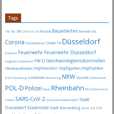
i
k
e
Tags
l
-
Bauarbeiten
785
Altstadt
Benrath
730
2019-nCoV
782
Bilk
A
Düsseldorf
Corona
r
Covid-19
Coronavirus
c
Feuerwehr
Feuerwehr Düsseldorf
Erkelenz
h
Geschwindigkeitskontrollen
FW-D
i
Flughafen Düsseldorf
Impfmonitor
Impfquoten
Impfzahlen
v
Gleisbauarbeiten
NRW
Lockdown
Oberbilk
Kreis Heinsberg
Monitoring
Oberkassel
Rheinbahn
POL-D
Polizei
Raub
RKI
Robert-Koch-
SARS-CoV-2
Stadt
Institut
Schienenersatzverkehr
Stadtmitte
Düsseldorf
Stadt Wassenberg
U76
Streik
U72