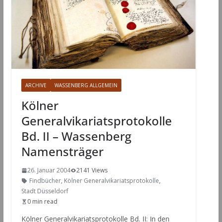
ARCHIVE
WASSENBERG ALLGEMEIN
Kölner
Generalvikariatsprotokolle
Bd. II – Wassenberg
Namensträger
26. Januar 2004
2141 Views
Findbücher
,
Kölner Generalvikariatsprotokolle
,
Stadt Düsseldorf
0 min read
Kölner Generalvikariatsprotokolle Bd. II: In den