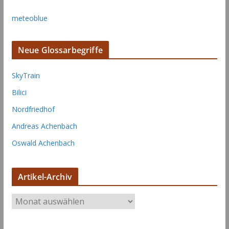
meteoblue
Neue Glossarbegriffe
SkyTrain
Bilici
Nordfriedhof
Andreas Achenbach
Oswald Achenbach
Artikel-Archiv
A
r
t