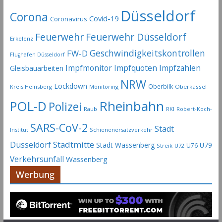
Düsseldorf
Corona
Covid-19
Coronavirus
Feuerwehr
Feuerwehr Düsseldorf
Erkelenz
Geschwindigkeitskontrollen
FW-D
Flughafen Düsseldorf
Impfmonitor
Impfquoten
Impfzahlen
Gleisbauarbeiten
NRW
Lockdown
Oberbilk
Kreis Heinsberg
Monitoring
Oberkassel
Rheinbahn
POL-D
Polizei
Raub
RKI
Robert-Koch-
SARS-CoV-2
Stadt
Institut
Schienenersatzverkehr
Stadtmitte
Düsseldorf
Stadt Wassenberg
U79
U76
Streik
U72
Verkehrsunfall
Wassenberg
Werbung