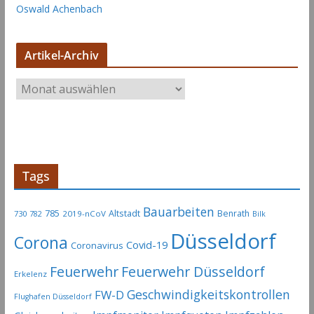
Oswald Achenbach
Artikel-Archiv
A
r
t
i
k
e
Tags
l
-
Bauarbeiten
785
Altstadt
Benrath
730
2019-nCoV
782
Bilk
A
Düsseldorf
Corona
r
Covid-19
Coronavirus
c
Feuerwehr
Feuerwehr Düsseldorf
Erkelenz
h
Geschwindigkeitskontrollen
FW-D
i
Flughafen Düsseldorf