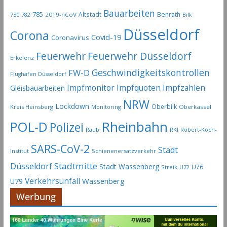
Bauarbeiten
785
Altstadt
Benrath
730
2019-nCoV
782
Bilk
Düsseldorf
Corona
Covid-19
Coronavirus
Feuerwehr
Feuerwehr Düsseldorf
Erkelenz
Geschwindigkeitskontrollen
FW-D
Flughafen Düsseldorf
Impfmonitor
Impfquoten
Impfzahlen
Gleisbauarbeiten
NRW
Lockdown
Oberbilk
Kreis Heinsberg
Monitoring
Oberkassel
Rheinbahn
POL-D
Polizei
Raub
RKI
Robert-Koch-
SARS-CoV-2
Stadt
Institut
Schienenersatzverkehr
Stadtmitte
Düsseldorf
Stadt Wassenberg
U76
Streik
U72
Verkehrsunfall
Wassenberg
U79
Werbung