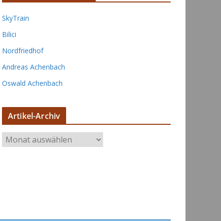
SkyTrain
Bilici
Nordfriedhof
Andreas Achenbach
Oswald Achenbach
Artikel-Archiv
A
r
t
i
k
e
l