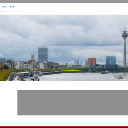
rsunfall
wer
am
r in
hrsunfall
nd in
tzt