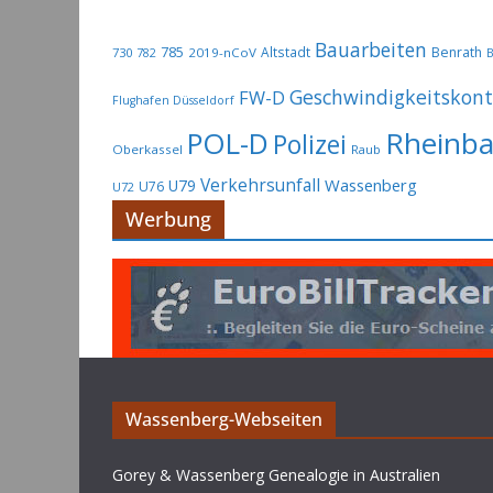
Bauarbeiten
785
Altstadt
Benrath
730
2019-nCoV
782
B
Geschwindigkeitskont
FW-D
Flughafen Düsseldorf
Rheinb
POL-D
Polizei
Oberkassel
Raub
Verkehrsunfall
Wassenberg
U79
U76
U72
Werbung
Wassenberg-Webseiten
Gorey & Wassenberg Genealogie in Australien