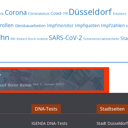
Düsseldorf
Corona
Covid-19
Coronavirus
Erkelenz
ilk
rollen
Impfmonitor
Impfquoten
Impfzahlen
Gleisbauarbeiten
K
ahn
SARS-CoV-2
Sta
RKI
Robert-Koch-Institut
Schienenersatzverkehr
DNA-Tests
Stadtseiten
IGENEA DNA-Tests
Stadt Düsseldorf