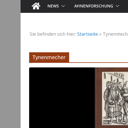
NEWS
AHNENFORSCHUNG
Sie befinden sich hier:
Startseite
»
Tynenmech
Tynenmecher