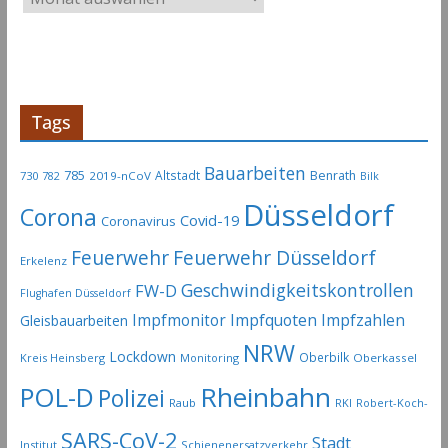
r
t
i
k
e
Tags
l
-
Bauarbeiten
785
Altstadt
Benrath
730
2019-nCoV
782
Bilk
A
Düsseldorf
Corona
r
Covid-19
Coronavirus
c
Feuerwehr
Feuerwehr Düsseldorf
Erkelenz
h
Geschwindigkeitskontrollen
FW-D
i
Flughafen Düsseldorf
Impfmonitor
Impfquoten
Impfzahlen
v
Gleisbauarbeiten
NRW
Lockdown
Oberbilk
Kreis Heinsberg
Monitoring
Oberkassel
Rheinbahn
POL-D
Polizei
Raub
RKI
Robert-Koch-
SARS-CoV-2
Stadt
Institut
Schienenersatzverkehr