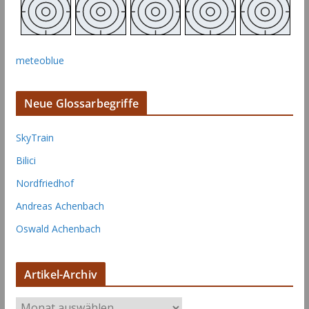
meteoblue
Neue Glossarbegriffe
SkyTrain
Bilici
Nordfriedhof
Andreas Achenbach
Oswald Achenbach
Artikel-Archiv
A