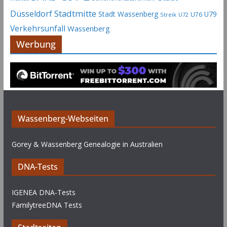
Stadtmitte
Düsseldorf
Stadt Wassenberg
U79
U76
Streik
U72
Verkehrsunfall
Wassenberg
Werbung
Wassenberg-Webseiten
Gorey & Wassenberg Genealogie in Australien
DNA-Tests
IGENEA DNA-Tests
FamilytreeDNA Tests