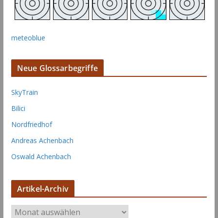
meteoblue
Neue Glossarbegriffe
SkyTrain
Bilici
Nordfriedhof
Andreas Achenbach
Oswald Achenbach
Artikel-Archiv
A