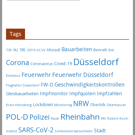
r
t
i
k
e
Tags
l
-
Bauarbeiten
785
Altstadt
Benrath
730
2019-nCoV
782
Bilk
A
Düsseldorf
Corona
r
Covid-19
Coronavirus
c
Feuerwehr
Feuerwehr Düsseldorf
Erkelenz
h
Geschwindigkeitskontrollen
FW-D
i
Flughafen Düsseldorf
Impfmonitor
Impfquoten
Impfzahlen
v
Gleisbauarbeiten
NRW
Lockdown
Oberbilk
Kreis Heinsberg
Monitoring
Oberkassel
Rheinbahn
POL-D
Polizei
Raub
RKI
Robert-Koch-
SARS-CoV-2
Stadt
Institut
Schienenersatzverkehr