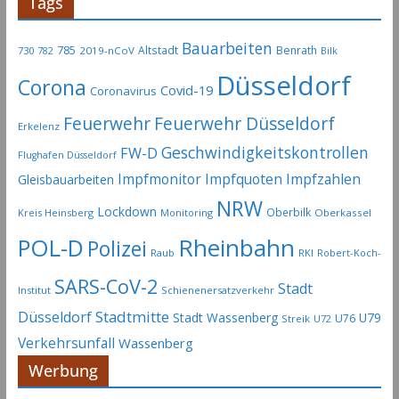
Tags
Bauarbeiten
785
Altstadt
Benrath
730
2019-nCoV
782
Bilk
Düsseldorf
Corona
Covid-19
Coronavirus
Feuerwehr
Feuerwehr Düsseldorf
Erkelenz
Geschwindigkeitskontrollen
FW-D
Flughafen Düsseldorf
Impfmonitor
Impfquoten
Impfzahlen
Gleisbauarbeiten
NRW
Lockdown
Oberbilk
Kreis Heinsberg
Monitoring
Oberkassel
Rheinbahn
POL-D
Polizei
Raub
RKI
Robert-Koch-
SARS-CoV-2
Stadt
Institut
Schienenersatzverkehr
Stadtmitte
Düsseldorf
Stadt Wassenberg
U79
U76
Streik
U72
Verkehrsunfall
Wassenberg
Werbung