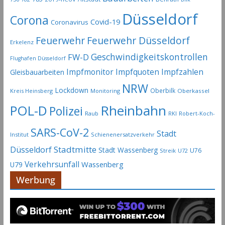
Düsseldorf
Corona
Covid-19
Coronavirus
Feuerwehr
Feuerwehr Düsseldorf
Erkelenz
Geschwindigkeitskontrollen
FW-D
Flughafen Düsseldorf
Impfmonitor
Impfquoten
Impfzahlen
Gleisbauarbeiten
NRW
Lockdown
Oberbilk
Kreis Heinsberg
Monitoring
Oberkassel
Rheinbahn
POL-D
Polizei
Raub
RKI
Robert-Koch-
SARS-CoV-2
Stadt
Institut
Schienenersatzverkehr
Stadtmitte
Düsseldorf
Stadt Wassenberg
U76
Streik
U72
Verkehrsunfall
Wassenberg
U79
Werbung