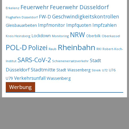
Feuerwehr
Feuerwehr Düsseldorf
Erkelenz
Geschwindigkeitskontrollen
FW-D
Flughafen Düsseldorf
Impfmonitor
Impfquoten
Impfzahlen
Gleisbauarbeiten
NRW
Lockdown
Oberbilk
Kreis Heinsberg
Monitoring
Oberkassel
Rheinbahn
POL-D
Polizei
Raub
RKI
Robert-Koch-
SARS-CoV-2
Stadt
Institut
Schienenersatzverkehr
Stadtmitte
Düsseldorf
Stadt Wassenberg
U76
Streik
U72
Verkehrsunfall
Wassenberg
U79
Werbung