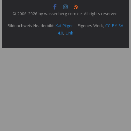
© 2006-2026 by wassenberg.com.de. All rights reserved.
Bildnachweis Headerbild:
Kai Pilger
–
Eigenes Werk
,
CC BY-SA
4.0
,
Link