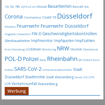
Bauarbeiten
785
Altstadt
Benrath
730
2019-nCoV
782
Bilk
Düsseldorf
Corona
Covid-19
Coronavirus
Feuerwehr
Feuerwehr Düsseldorf
Erkelenz
Geschwindigkeitskontrollen
FW-D
Flughafen Düsseldorf
Impfmonitor
Impfquoten
Impfzahlen
Gleisbauarbeiten
NRW
Lockdown
Oberbilk
Kreis Heinsberg
Monitoring
Oberkassel
Rheinbahn
POL-D
Polizei
Raub
RKI
Robert-Koch-
SARS-CoV-2
Stadt
Institut
Schienenersatzverkehr
Stadtmitte
Düsseldorf
Stadt Wassenberg
U76
Streik
U72
Verkehrsunfall
Wassenberg
U79
Werbung