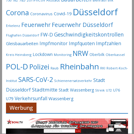
785
Altstadt
Benrath
730
2019-nCoV
782
Bilk
Düsseldorf
Corona
Covid-19
Coronavirus
Feuerwehr
Feuerwehr Düsseldorf
Erkelenz
Geschwindigkeitskontrollen
FW-D
Flughafen Düsseldorf
Impfmonitor
Impfquoten
Impfzahlen
Gleisbauarbeiten
NRW
Lockdown
Oberbilk
Kreis Heinsberg
Monitoring
Oberkassel
Rheinbahn
POL-D
Polizei
Raub
RKI
Robert-Koch-
SARS-CoV-2
Stadt
Institut
Schienenersatzverkehr
Stadtmitte
Düsseldorf
Stadt Wassenberg
U76
Streik
U72
Verkehrsunfall
Wassenberg
U79
Werbung