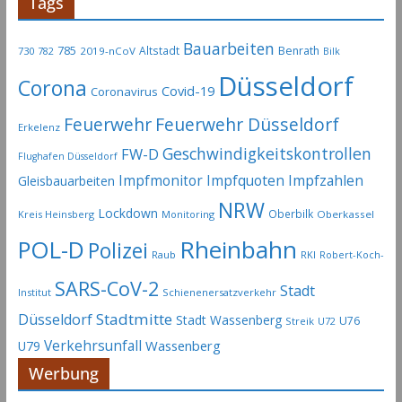
Tags
Bauarbeiten
785
Altstadt
Benrath
730
2019-nCoV
782
Bilk
Düsseldorf
Corona
Covid-19
Coronavirus
Feuerwehr
Feuerwehr Düsseldorf
Erkelenz
Geschwindigkeitskontrollen
FW-D
Flughafen Düsseldorf
Impfmonitor
Impfquoten
Impfzahlen
Gleisbauarbeiten
NRW
Lockdown
Oberbilk
Kreis Heinsberg
Monitoring
Oberkassel
Rheinbahn
POL-D
Polizei
Raub
RKI
Robert-Koch-
SARS-CoV-2
Stadt
Institut
Schienenersatzverkehr
Stadtmitte
Düsseldorf
Stadt Wassenberg
U76
Streik
U72
Verkehrsunfall
Wassenberg
U79
Werbung