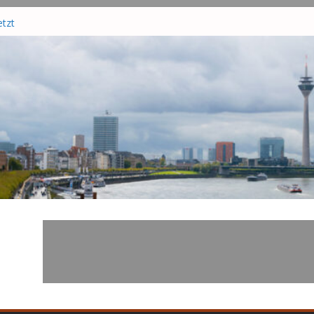
nd in
tzt
te drei
–
zisten
r in
hrsunfall