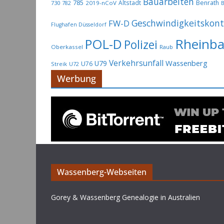
Bauarbeiten
785
Altstadt
Benrath
730
2019-nCoV
782
B
Geschwindigkeitskont
FW-D
Flughafen Düsseldorf
Rheinb
POL-D
Polizei
Oberkassel
Raub
Verkehrsunfall
Wassenberg
U79
U76
Streik
U72
Werbung
Wassenberg-Webseiten
Gorey & Wassenberg Genealogie in Australien