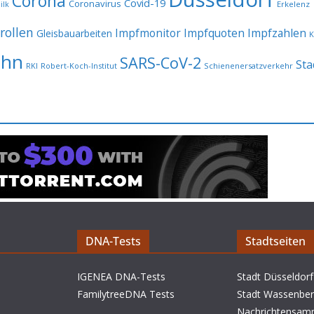
Corona
Covid-19
Coronavirus
Erkelenz
ilk
rollen
Impfmonitor
Impfquoten
Impfzahlen
Gleisbauarbeiten
K
ahn
SARS-CoV-2
Sta
RKI
Robert-Koch-Institut
Schienenersatzverkehr
DNA-Tests
Stadtseiten
IGENEA DNA-Tests
Stadt Düsseldorf
FamilytreeDNA Tests
Stadt Wassenbe
Nachrichtensam