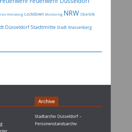
Feuerwehr
Feuerwehr Düsseldorf
NRW
Lockdown
Oberbilk
reis Heinsberg
Monitoring
Stadtmitte
dt Düsseldorf
Stadt Wassenberg
Archive
Stadtarchiv Düsseldorf –
rg
Personenstandsarchiv
mler