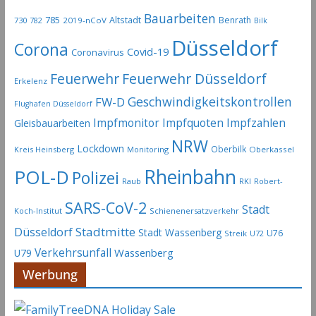
Bauarbeiten
785
Altstadt
Benrath
730
2019-nCoV
782
Bilk
Düsseldorf
Corona
Covid-19
Coronavirus
Feuerwehr
Feuerwehr Düsseldorf
Erkelenz
Geschwindigkeitskontrollen
FW-D
Flughafen Düsseldorf
Impfmonitor
Impfquoten
Impfzahlen
Gleisbauarbeiten
NRW
Lockdown
Oberbilk
Kreis Heinsberg
Monitoring
Oberkassel
POL-D
Rheinbahn
Polizei
Raub
RKI
Robert-
SARS-CoV-2
Stadt
Koch-Institut
Schienenersatzverkehr
Stadtmitte
Düsseldorf
Stadt Wassenberg
U76
Streik
U72
Verkehrsunfall
Wassenberg
U79
Werbung