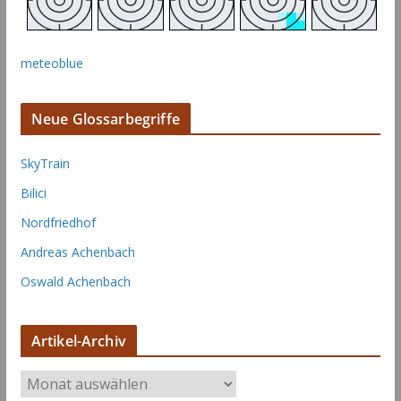
meteoblue
Neue Glossarbegriffe
SkyTrain
Bilici
Nordfriedhof
Andreas Achenbach
Oswald Achenbach
Artikel-Archiv
A