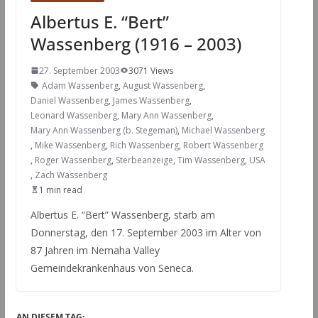
Albertus E. “Bert”
Wassenberg (1916 – 2003)
27. September 2003
3071 Views
Adam Wassenberg
,
August Wassenberg
,
Daniel Wassenberg
,
James Wassenberg
,
Leonard Wassenberg
,
Mary Ann Wassenberg
,
Mary Ann Wassenberg (b. Stegeman)
,
Michael Wassenberg
,
Mike Wassenberg
,
Rich Wassenberg
,
Robert Wassenberg
,
Roger Wassenberg
,
Sterbeanzeige
,
Tim Wassenberg
,
USA
,
Zach Wassenberg
1 min read
Albertus E. “Bert” Wassenberg, starb am
Donnerstag, den 17. September 2003 im Alter von
87 Jahren im Nemaha Valley
Gemeindekrankenhaus von Seneca.
AN DIESEM TAG: