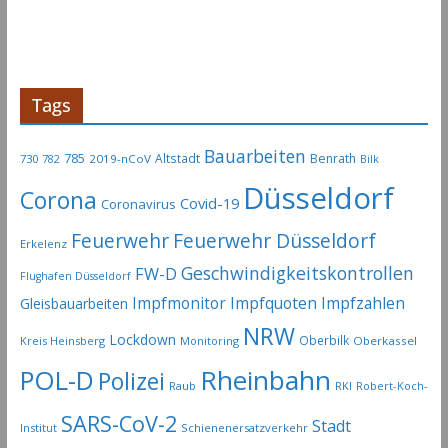
r
t
i
k
e
Tags
l
-
Bauarbeiten
785
Altstadt
Benrath
730
2019-nCoV
782
Bilk
A
Düsseldorf
Corona
r
Covid-19
Coronavirus
c
Feuerwehr
Feuerwehr Düsseldorf
Erkelenz
h
Geschwindigkeitskontrollen
FW-D
i
Flughafen Düsseldorf
Impfmonitor
Impfquoten
Impfzahlen
v
Gleisbauarbeiten
NRW
Lockdown
Oberbilk
Kreis Heinsberg
Monitoring
Oberkassel
Rheinbahn
POL-D
Polizei
Raub
RKI
Robert-Koch-
SARS-CoV-2
Stadt
Institut
Schienenersatzverkehr