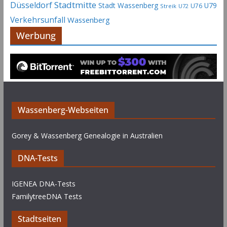
Stadtmitte
Düsseldorf
Stadt Wassenberg
U79
U76
Streik
U72
Verkehrsunfall
Wassenberg
Werbung
Wassenberg-Webseiten
Gorey & Wassenberg Genealogie in Australien
DNA-Tests
IGENEA DNA-Tests
FamilytreeDNA Tests
Stadtseiten