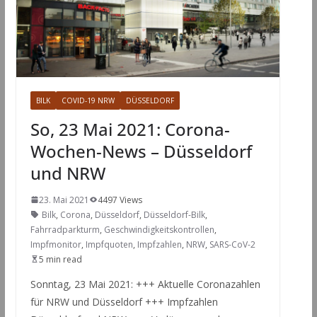
BILK
COVID-19 NRW
DÜSSELDORF
So, 23 Mai 2021: Corona-
Wochen-News – Düsseldorf
und NRW
23. Mai 2021
4497 Views
Bilk
,
Corona
,
Düsseldorf
,
Düsseldorf-Bilk
,
Fahrradparkturm
,
Geschwindigkeitskontrollen
,
Impfmonitor
,
Impfquoten
,
Impfzahlen
,
NRW
,
SARS-CoV-2
5 min read
Sonntag, 23 Mai 2021: +++ Aktuelle Coronazahlen
für NRW und Düsseldorf +++ Impfzahlen