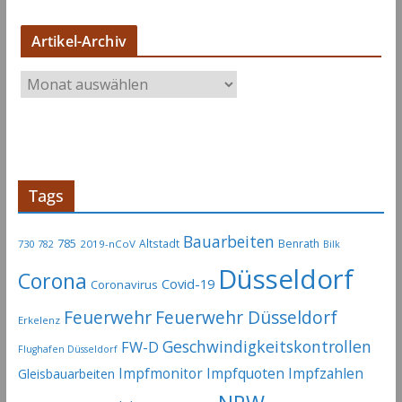
Artikel-Archiv
A
r
t
i
k
e
Tags
l
-
Bauarbeiten
785
Altstadt
Benrath
730
2019-nCoV
782
Bilk
A
Düsseldorf
Corona
r
Covid-19
Coronavirus
c
Feuerwehr
Feuerwehr Düsseldorf
Erkelenz
h
Geschwindigkeitskontrollen
FW-D
i
Flughafen Düsseldorf
Impfmonitor
Impfquoten
Impfzahlen
v
Gleisbauarbeiten