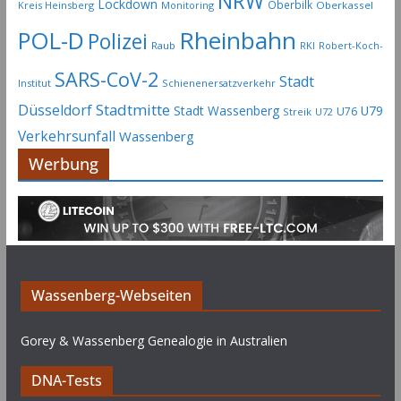
NRW
Lockdown
Oberbilk
Kreis Heinsberg
Monitoring
Oberkassel
Rheinbahn
POL-D
Polizei
Raub
RKI
Robert-Koch-
SARS-CoV-2
Stadt
Institut
Schienenersatzverkehr
Stadtmitte
Düsseldorf
Stadt Wassenberg
U79
U76
Streik
U72
Verkehrsunfall
Wassenberg
Werbung
Wassenberg-Webseiten
Gorey & Wassenberg Genealogie in Australien
DNA-Tests