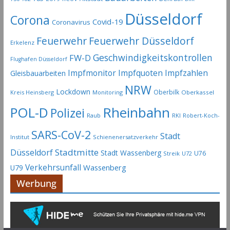
Düsseldorf
Corona
Covid-19
Coronavirus
Feuerwehr
Feuerwehr Düsseldorf
Erkelenz
Geschwindigkeitskontrollen
FW-D
Flughafen Düsseldorf
Impfmonitor
Impfquoten
Impfzahlen
Gleisbauarbeiten
NRW
Lockdown
Oberbilk
Kreis Heinsberg
Monitoring
Oberkassel
Rheinbahn
POL-D
Polizei
Raub
RKI
Robert-Koch-
SARS-CoV-2
Stadt
Institut
Schienenersatzverkehr
Stadtmitte
Düsseldorf
Stadt Wassenberg
U76
Streik
U72
Verkehrsunfall
Wassenberg
U79
Werbung