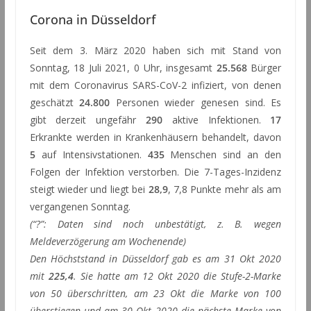
Corona in Düsseldorf
Seit dem 3. März 2020 haben sich mit Stand von
Sonntag, 18 Juli 2021, 0 Uhr, insgesamt
25.568
Bürger
mit dem Coronavirus SARS-CoV-2 infiziert, von denen
geschätzt
24.800
Personen wieder genesen sind. Es
gibt derzeit ungefähr
290
aktive Infektionen.
17
Erkrankte werden in Krankenhäusern behandelt, davon
5
auf Intensivstationen.
435
Menschen sind an den
Folgen der Infektion verstorben. Die 7-Tages-Inzidenz
steigt wieder und liegt bei
28,9
, 7,8 Punkte mehr als am
vergangenen Sonntag.
(“?”: Daten sind noch unbestätigt, z. B. wegen
Meldeverzögerung am Wochenende)
Den Höchststand in Düsseldorf gab es am 31 Okt 2020
mit
225,4
. Sie hatte am 12 Okt 2020 die Stufe-2-Marke
von 50 überschritten, am 23 Okt die Marke von 100
überstiegen und am 30 Okt 2020 die nächste Marke von