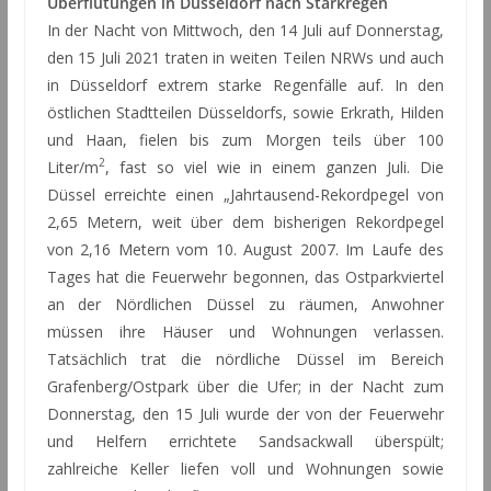
Überflutungen in Düsseldorf nach Starkregen
In der Nacht von Mittwoch, den 14 Juli auf Donnerstag,
den 15 Juli 2021 traten in weiten Teilen NRWs und auch
in Düsseldorf extrem starke Regenfälle auf. In den
östlichen Stadtteilen Düsseldorfs, sowie Erkrath, Hilden
und Haan, fielen bis zum Morgen teils über 100
2
Liter/m
, fast so viel wie in einem ganzen Juli.
Die
Düssel erreichte einen „Jahrtausend-Rekordpegel von
2,65 Metern, weit über dem bisherigen Rekordpegel
von 2,16 Metern vom 10. August 2007. Im Laufe des
Tages hat die Feuerwehr begonnen, das Ostparkviertel
an der Nördlichen Düssel zu räumen, Anwohner
müssen ihre Häuser und Wohnungen verlassen.
Tatsächlich trat die nördliche Düssel im Bereich
Grafenberg/Ostpark über die Ufer; in der Nacht zum
Donnerstag, den 15 Juli wurde der von der Feuerwehr
und Helfern errichtete Sandsackwall überspült;
zahlreiche Keller liefen voll und Wohnungen sowie