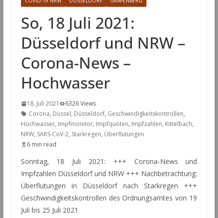
COVID-19 NRW
DÜSSELDORF
GRAFENBERG
So, 18 Juli 2021:
Düsseldorf und NRW –
Corona-News –
Hochwasser
18. Juli 2021
6326 Views
Corona
,
Düssel
,
Düsseldorf
,
Geschwindigkeitskontrollen
,
Hochwasser
,
Impfmonitor
,
Impfquoten
,
Impfzahlen
,
Kittelbach
,
NRW
,
SARS-CoV-2
,
Starkregen
,
Überflutungen
6 min read
Sonntag, 18 Juli 2021: +++ Corona-News und
Impfzahlen Düsseldorf und NRW +++ Nachbetrachtung:
Überflutungen in Düsseldorf nach Starkregen +++
Geschwindigkeitskontrollen des Ordnungsamtes von 19
Juli bis 25 Juli 2021