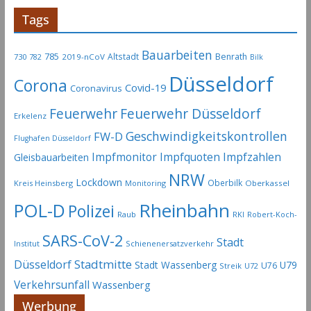
Tags
Bauarbeiten
785
Altstadt
Benrath
730
2019-nCoV
782
Bilk
Düsseldorf
Corona
Covid-19
Coronavirus
Feuerwehr
Feuerwehr Düsseldorf
Erkelenz
Geschwindigkeitskontrollen
FW-D
Flughafen Düsseldorf
Impfmonitor
Impfquoten
Impfzahlen
Gleisbauarbeiten
NRW
Lockdown
Oberbilk
Kreis Heinsberg
Monitoring
Oberkassel
Rheinbahn
POL-D
Polizei
Raub
RKI
Robert-Koch-
SARS-CoV-2
Stadt
Institut
Schienenersatzverkehr
Stadtmitte
Düsseldorf
Stadt Wassenberg
U79
U76
Streik
U72
Verkehrsunfall
Wassenberg
Werbung