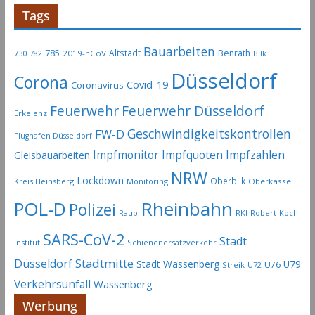
Tags
Bauarbeiten
785
Altstadt
Benrath
730
2019-nCoV
782
Bilk
Düsseldorf
Corona
Covid-19
Coronavirus
Feuerwehr
Feuerwehr Düsseldorf
Erkelenz
Geschwindigkeitskontrollen
FW-D
Flughafen Düsseldorf
Impfmonitor
Impfquoten
Impfzahlen
Gleisbauarbeiten
NRW
Lockdown
Oberbilk
Kreis Heinsberg
Monitoring
Oberkassel
Rheinbahn
POL-D
Polizei
Raub
RKI
Robert-Koch-
SARS-CoV-2
Stadt
Institut
Schienenersatzverkehr
Stadtmitte
Düsseldorf
Stadt Wassenberg
U79
U76
Streik
U72
Verkehrsunfall
Wassenberg
Werbung