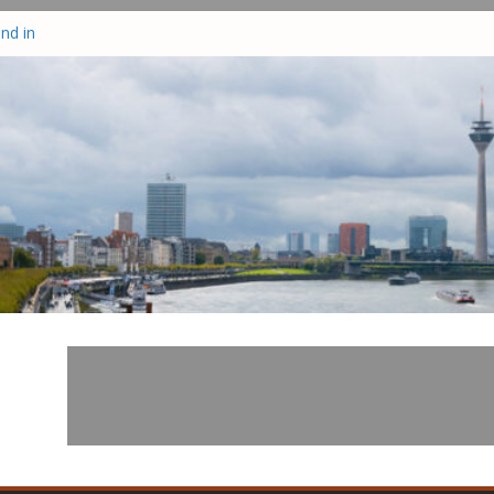
nd in
tzt
te drei
–
zisten
r in
hrsunfall