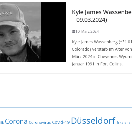
Kyle James Wassenber
– 09.03.2024)
10. März 2024
Kyle James Wassenberg (*31.01.
Colorado) verstarb im Alter von
März 2024 in Cheyenne, Wyomi
Januar 1991 in Fort Collins,
Düsseldorf
Corona
Covid-19
Coronavirus
Erkelenz
ilk