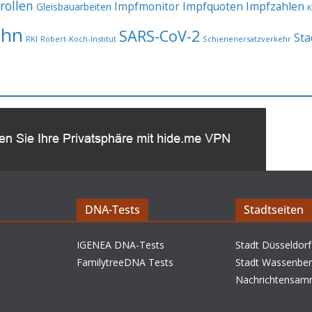
rollen
Impfmonitor
Impfquoten
Impfzahlen
Gleisbauarbeiten
K
ahn
SARS-CoV-2
Sta
RKI
Robert-Koch-Institut
Schienenersatzverkehr
DNA-Tests
Stadtseiten
IGENEA DNA-Tests
Stadt Düsseldorf
FamilytreeDNA Tests
Stadt Wassenbe
Nachrichtensam