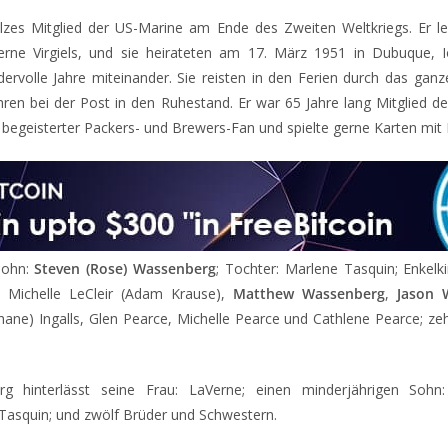
lzes Mitglied der US-Marine am Ende des Zweiten Weltkriegs. Er le
rne Virgiels, und sie heirateten am 17. März 1951 in Dubuque, I
rvolle Jahre miteinander. Sie reisten in den Ferien durch das ganz
hren bei der Post in den Ruhestand. Er war 65 Jahre lang Mitglied 
 begeisterter Packers- und Brewers-Fan und spielte gerne Karten mit
 Sohn:
Steven (Rose) Wassenberg
; Tochter: Marlene Tasquin; Enkel
n, Michelle LeCleir (Adam Krause),
Matthew Wassenberg
,
Jason 
ane) Ingalls, Glen Pearce, Michelle Pearce und Cathlene Pearce; ze
g hinterlässt seine Frau: LaVerne; einen minderjährigen Soh
 Tasquin; und zwölf Brüder und Schwestern.