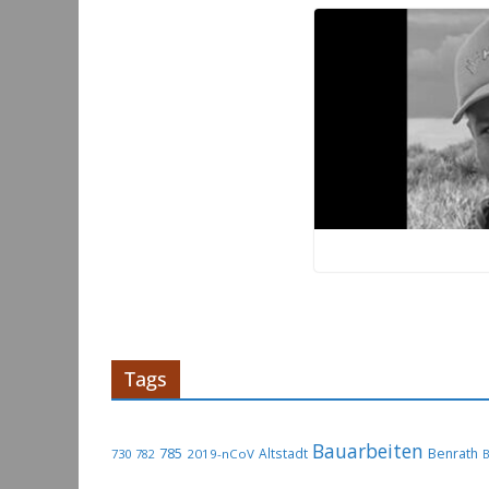
Tags
Bauarbeiten
785
Altstadt
Benrath
730
2019-nCoV
782
B