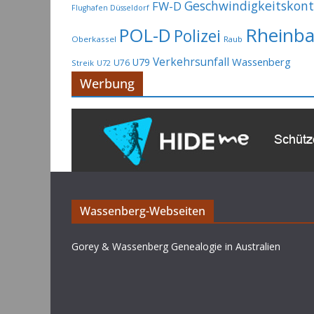
Geschwindigkeitskont
FW-D
Flughafen Düsseldorf
Rheinb
POL-D
Polizei
Oberkassel
Raub
Verkehrsunfall
Wassenberg
U79
U76
Streik
U72
Werbung
Wassenberg-Webseiten
Gorey & Wassenberg Genealogie in Australien