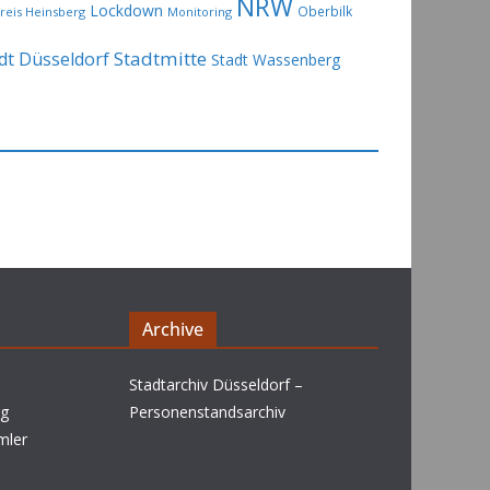
NRW
Lockdown
Oberbilk
reis Heinsberg
Monitoring
Stadtmitte
dt Düsseldorf
Stadt Wassenberg
Archive
Stadtarchiv Düsseldorf –
rg
Personenstandsarchiv
mler