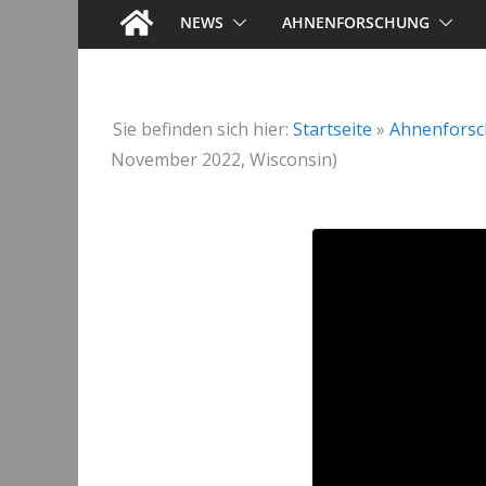
NEWS
AHNENFORSCHUNG
Sie befinden sich hier:
Startseite
»
Ahnenfors
November 2022, Wisconsin)