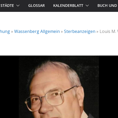
STÄDTE
GLOSSAR
KALENDERBLATT
BUCH UND 
chung
»
Wassenberg Allgemein
»
Sterbeanzeigen
»
Louis M.