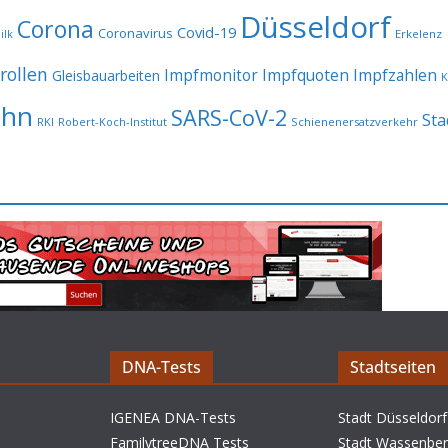
Düsseldorf
Corona
Covid-19
Coronavirus
Erkelenz
ilk
rollen
Impfmonitor
Impfquoten
Impfzahlen
Gleisbauarbeiten
K
ahn
SARS-CoV-2
Sta
RKI
Robert-Koch-Institut
Schienenersatzverkehr
DNA-Tests
Stadtseiten
IGENEA DNA-Tests
Stadt Düsseldorf
FamilytreeDNA Tests
Stadt Wassenbe