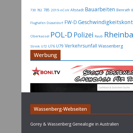
Bauarbeiten
785
Altstadt
Benrath
730
2019-nCoV
782
B
Geschwindigkeitskont
FW-D
Flughafen Düsseldorf
Rheinb
POL-D
Polizei
Oberkassel
Raub
Verkehrsunfall
Wassenberg
U79
U76
Streik
U72
Werbung
Wassenberg-Webseiten
Gorey & Wassenberg Genealogie in Australien