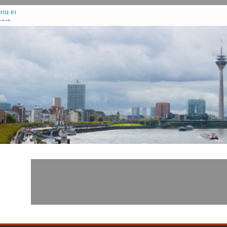
nd in
tzt
te drei
–
zisten
r in
hrsunfall