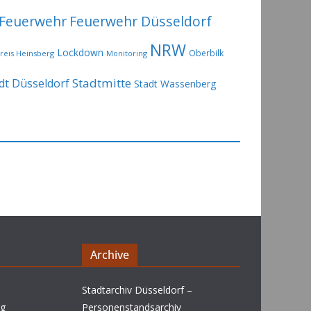
Feuerwehr
Feuerwehr Düsseldorf
NRW
Lockdown
Oberbilk
reis Heinsberg
Monitoring
Stadtmitte
dt Düsseldorf
Stadt Wassenberg
Archive
Stadtarchiv Düsseldorf –
rg
Personenstandsarchiv