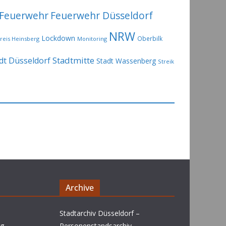
Feuerwehr
Feuerwehr Düsseldorf
NRW
Lockdown
Oberbilk
reis Heinsberg
Monitoring
Stadtmitte
dt Düsseldorf
Stadt Wassenberg
Streik
Archive
Stadtarchiv Düsseldorf –
rg
Personenstandsarchiv