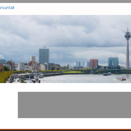
rsunfall
wer
am
r in
hrsunfall
nd in
tzt