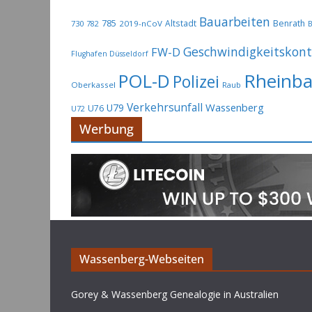
Bauarbeiten
785
Altstadt
Benrath
730
2019-nCoV
782
B
Geschwindigkeitskont
FW-D
Flughafen Düsseldorf
Rheinb
POL-D
Polizei
Oberkassel
Raub
Verkehrsunfall
Wassenberg
U79
U76
U72
Werbung
Wassenberg-Webseiten
Gorey & Wassenberg Genealogie in Australien