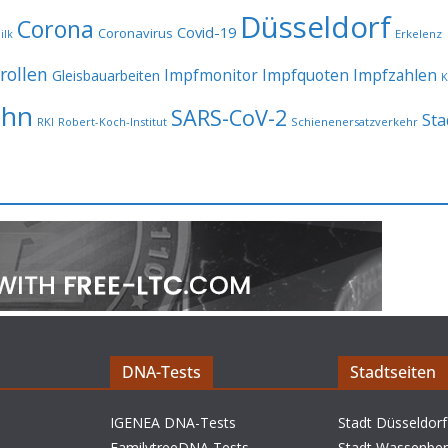
Düsseldorf
Corona
Covid-19
Coronavirus
Erkelenz
ilk
rollen
Impfmonitor
Impfquoten
Impfzahlen
Gleisbauarbeiten
K
ahn
SARS-CoV-2
Sta
RKI
Robert-Koch-Institut
Schienenersatzverkehr
DNA-Tests
Stadtseiten
IGENEA DNA-Tests
Stadt Düsseldorf
FamilytreeDNA Tests
Stadt Wassenbe