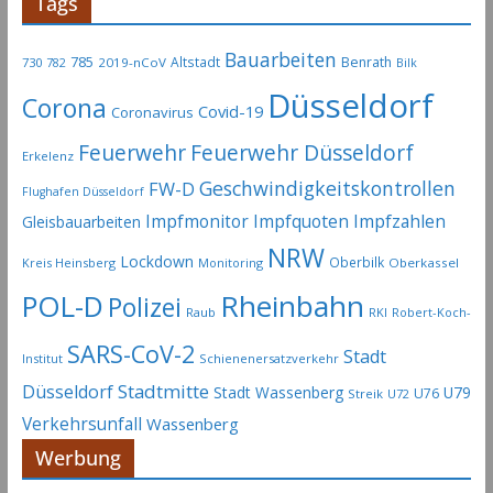
Tags
Bauarbeiten
785
Altstadt
Benrath
730
2019-nCoV
782
Bilk
Düsseldorf
Corona
Covid-19
Coronavirus
Feuerwehr
Feuerwehr Düsseldorf
Erkelenz
Geschwindigkeitskontrollen
FW-D
Flughafen Düsseldorf
Impfmonitor
Impfquoten
Impfzahlen
Gleisbauarbeiten
NRW
Lockdown
Oberbilk
Kreis Heinsberg
Monitoring
Oberkassel
Rheinbahn
POL-D
Polizei
Raub
RKI
Robert-Koch-
SARS-CoV-2
Stadt
Institut
Schienenersatzverkehr
Stadtmitte
Düsseldorf
Stadt Wassenberg
U79
U76
Streik
U72
Verkehrsunfall
Wassenberg
Werbung