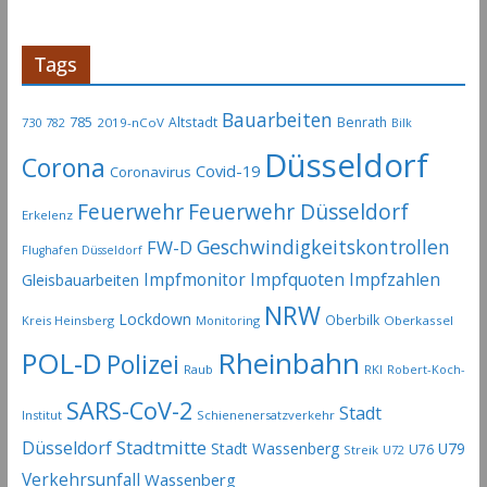
Tags
Bauarbeiten
785
Altstadt
Benrath
730
2019-nCoV
782
Bilk
Düsseldorf
Corona
Covid-19
Coronavirus
Feuerwehr
Feuerwehr Düsseldorf
Erkelenz
Geschwindigkeitskontrollen
FW-D
Flughafen Düsseldorf
Impfmonitor
Impfquoten
Impfzahlen
Gleisbauarbeiten
NRW
Lockdown
Oberbilk
Kreis Heinsberg
Monitoring
Oberkassel
Rheinbahn
POL-D
Polizei
Raub
RKI
Robert-Koch-
SARS-CoV-2
Stadt
Institut
Schienenersatzverkehr
Stadtmitte
Düsseldorf
Stadt Wassenberg
U79
U76
Streik
U72
Verkehrsunfall
Wassenberg