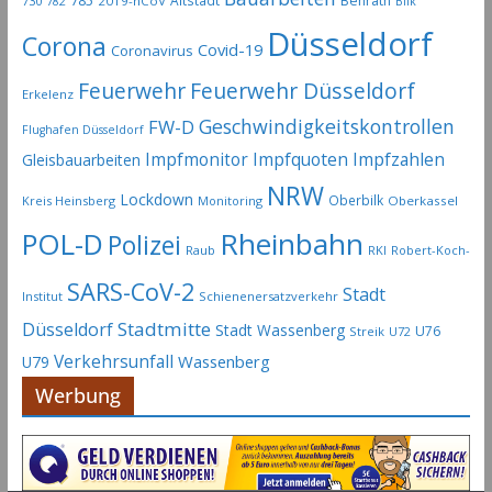
785
Altstadt
Benrath
730
2019-nCoV
782
Bilk
Düsseldorf
Corona
Covid-19
Coronavirus
Feuerwehr
Feuerwehr Düsseldorf
Erkelenz
Geschwindigkeitskontrollen
FW-D
Flughafen Düsseldorf
Impfmonitor
Impfquoten
Impfzahlen
Gleisbauarbeiten
NRW
Lockdown
Oberbilk
Kreis Heinsberg
Monitoring
Oberkassel
Rheinbahn
POL-D
Polizei
Raub
RKI
Robert-Koch-
SARS-CoV-2
Stadt
Institut
Schienenersatzverkehr
Stadtmitte
Düsseldorf
Stadt Wassenberg
U76
Streik
U72
Verkehrsunfall
Wassenberg
U79
Werbung