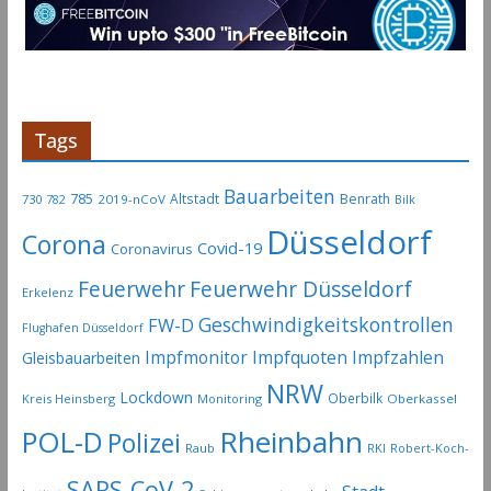
Tags
Bauarbeiten
785
Altstadt
Benrath
730
2019-nCoV
782
Bilk
Düsseldorf
Corona
Covid-19
Coronavirus
Feuerwehr
Feuerwehr Düsseldorf
Erkelenz
Geschwindigkeitskontrollen
FW-D
Flughafen Düsseldorf
Impfmonitor
Impfquoten
Impfzahlen
Gleisbauarbeiten
NRW
Lockdown
Oberbilk
Kreis Heinsberg
Monitoring
Oberkassel
Rheinbahn
POL-D
Polizei
Raub
RKI
Robert-Koch-
SARS-CoV-2