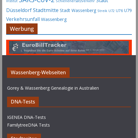
Stadt
Institut
Schienenersatzverkehr
Stadtmitte
Düsseldorf
Stadt Wassenberg
U79
U76
Streik
U72
Verkehrsunfall
Wassenberg
Werbung
Wassenberg-Webseiten
Gorey & Wassenberg Genealogie in Australien
DNA-Tests
IGENEA DNA-Tests
FamilytreeDNA Tests