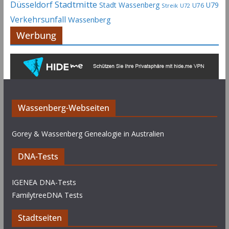
Stadtmitte
Düsseldorf
Stadt Wassenberg
U79
U76
Streik
U72
Verkehrsunfall
Wassenberg
Werbung
Wassenberg-Webseiten
Gorey & Wassenberg Genealogie in Australien
DNA-Tests
IGENEA DNA-Tests
FamilytreeDNA Tests
Stadtseiten