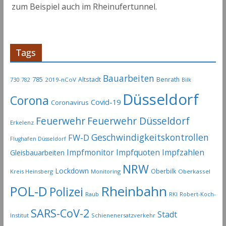
zum Beispiel auch im Rheinufertunnel.
Tags
Bauarbeiten
785
Altstadt
Benrath
730
2019-nCoV
782
Bilk
Düsseldorf
Corona
Covid-19
Coronavirus
Feuerwehr
Feuerwehr Düsseldorf
Erkelenz
Geschwindigkeitskontrollen
FW-D
Flughafen Düsseldorf
Impfmonitor
Impfquoten
Impfzahlen
Gleisbauarbeiten
NRW
Lockdown
Oberbilk
Kreis Heinsberg
Monitoring
Oberkassel
Rheinbahn
POL-D
Polizei
Raub
RKI
Robert-Koch-
SARS-CoV-2
Stadt
Institut
Schienenersatzverkehr