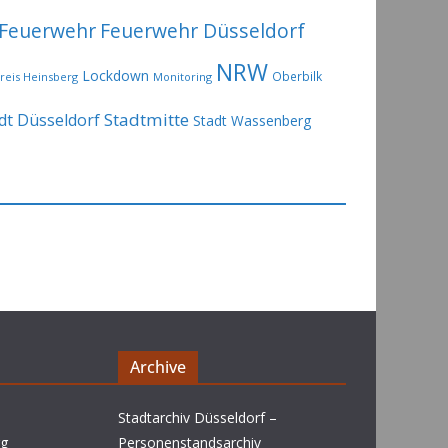
Feuerwehr
Feuerwehr Düsseldorf
NRW
Lockdown
Oberbilk
reis Heinsberg
Monitoring
Stadtmitte
dt Düsseldorf
Stadt Wassenberg
Archive
Stadtarchiv Düsseldorf –
rg
Personenstandsarchiv