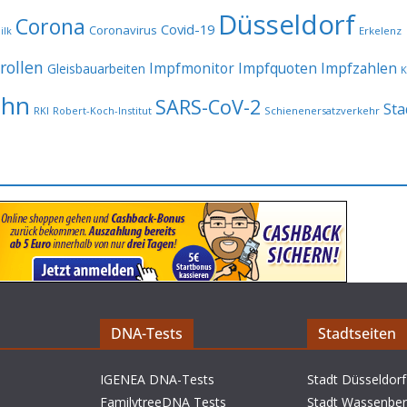
Düsseldorf
Corona
Covid-19
Coronavirus
Erkelenz
ilk
rollen
Impfmonitor
Impfquoten
Impfzahlen
Gleisbauarbeiten
K
ahn
SARS-CoV-2
Sta
RKI
Robert-Koch-Institut
Schienenersatzverkehr
DNA-Tests
Stadtseiten
IGENEA DNA-Tests
Stadt Düsseldorf
FamilytreeDNA Tests
Stadt Wassenbe