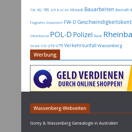
Bauarbeiten
785
Altstadt
Benrath
730
2019-nCoV
782
B
Geschwindigkeitskont
FW-D
Flughafen Düsseldorf
Rheinb
POL-D
Polizei
Oberkassel
Raub
Verkehrsunfall
Wassenberg
U79
U76
Streik
U72
Werbung
Wassenberg-Webseiten
Gorey & Wassenberg Genealogie in Australien