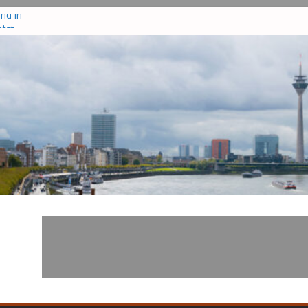
nd in
tzt
te drei
–
zisten
r in
hrsunfall