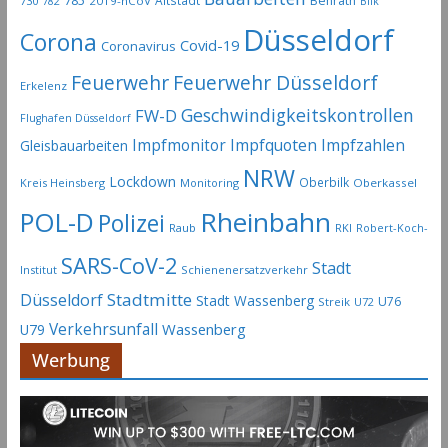
785
Altstadt
Benrath
730
2019-nCoV
782
Bilk
Düsseldorf
Corona
Covid-19
Coronavirus
Feuerwehr
Feuerwehr Düsseldorf
Erkelenz
Geschwindigkeitskontrollen
FW-D
Flughafen Düsseldorf
Impfmonitor
Impfquoten
Impfzahlen
Gleisbauarbeiten
NRW
Lockdown
Oberbilk
Kreis Heinsberg
Monitoring
Oberkassel
Rheinbahn
POL-D
Polizei
Raub
RKI
Robert-Koch-
SARS-CoV-2
Stadt
Institut
Schienenersatzverkehr
Stadtmitte
Düsseldorf
Stadt Wassenberg
U76
Streik
U72
Verkehrsunfall
Wassenberg
U79
Werbung