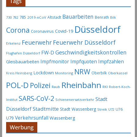
Tags
Bauarbeiten
785
Altstadt
Benrath
730
2019-nCoV
782
Bilk
Düsseldorf
Corona
Covid-19
Coronavirus
Feuerwehr
Feuerwehr Düsseldorf
Erkelenz
Geschwindigkeitskontrollen
FW-D
Flughafen Düsseldorf
Impfmonitor
Impfquoten
Impfzahlen
Gleisbauarbeiten
NRW
Lockdown
Oberbilk
Kreis Heinsberg
Monitoring
Oberkassel
Rheinbahn
POL-D
Polizei
Raub
RKI
Robert-Koch-
SARS-CoV-2
Stadt
Institut
Schienenersatzverkehr
Stadtmitte
Düsseldorf
Stadt Wassenberg
U76
Streik
U72
Verkehrsunfall
Wassenberg
U79
Werbung