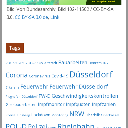
Bild: Von Bundesarchiv, Bild 102-11502 / CC-BY-SA
3.0,
CC BY-SA 3.0 de
,
Link
Tags
Bauarbeiten
785
Altstadt
Benrath
730
2019-nCoV
782
Bilk
Düsseldorf
Corona
Covid-19
Coronavirus
Feuerwehr
Feuerwehr Düsseldorf
Erkelenz
Geschwindigkeitskontrollen
FW-D
Flughafen Düsseldorf
Impfmonitor
Impfquoten
Impfzahlen
Gleisbauarbeiten
NRW
Lockdown
Oberbilk
Kreis Heinsberg
Monitoring
Oberkassel
Rheinbahn
POL-D
Polizei
Raub
RKI
Robert-Koch-