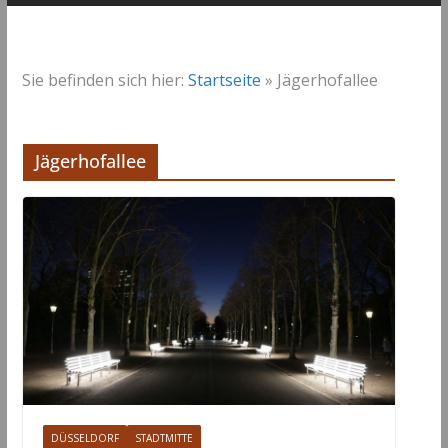
Sie befinden sich hier:
Startseite
»
Jägerhofallee
Jägerhofallee
DÜSSELDORF
STADTMITTE