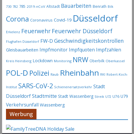
-
Bauarbeiten
785
Altstadt
Benrath
730
2019-nCoV
782
Bilk
A
Düsseldorf
Corona
r
Covid-19
Coronavirus
c
Feuerwehr
Feuerwehr Düsseldorf
Erkelenz
h
Geschwindigkeitskontrollen
FW-D
i
Flughafen Düsseldorf
Impfmonitor
Impfquoten
Impfzahlen
v
Gleisbauarbeiten
NRW
Lockdown
Oberbilk
Kreis Heinsberg
Monitoring
Oberkassel
Rheinbahn
POL-D
Polizei
Raub
RKI
Robert-Koch-
SARS-CoV-2
Stadt
Institut
Schienenersatzverkehr
Stadtmitte
Düsseldorf
Stadt Wassenberg
U79
U76
Streik
U72
Verkehrsunfall
Wassenberg
Werbung