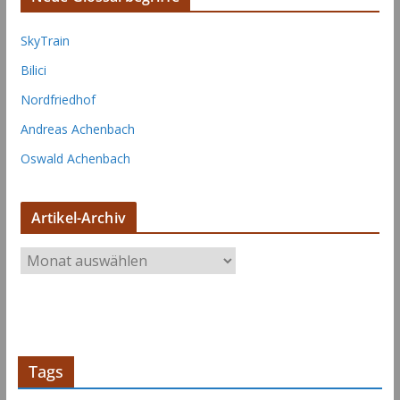
SkyTrain
Bilici
Nordfriedhof
Andreas Achenbach
Oswald Achenbach
Artikel-Archiv
A
r
t
i
k
e
Tags
l