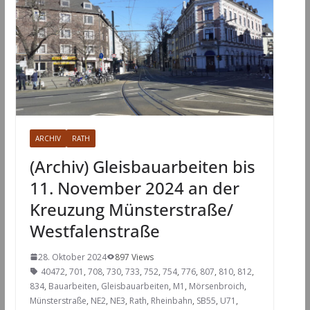
ARCHIV
RATH
(Archiv) Gleisbauarbeiten bis
11. November 2024 an der
Kreuzung Münsterstraße/
Westfalenstraße
28. Oktober 2024
897 Views
40472
,
701
,
708
,
730
,
733
,
752
,
754
,
776
,
807
,
810
,
812
,
834
,
Bauarbeiten
,
Gleisbauarbeiten
,
M1
,
Mörsenbroich
,
Münsterstraße
,
NE2
,
NE3
,
Rath
,
Rheinbahn
,
SB55
,
U71
,