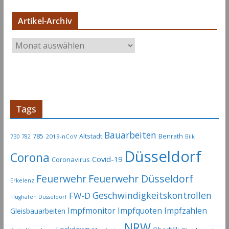
Artikel-Archiv
A
r
t
i
k
e
Tags
l
-
Bauarbeiten
785
Altstadt
Benrath
730
2019-nCoV
782
Bilk
A
Düsseldorf
Corona
r
Covid-19
Coronavirus
c
Feuerwehr
Feuerwehr Düsseldorf
Erkelenz
h
Geschwindigkeitskontrollen
FW-D
i
Flughafen Düsseldorf
v
Impfmonitor
Impfquoten
Impfzahlen
Gleisbauarbeiten
NRW