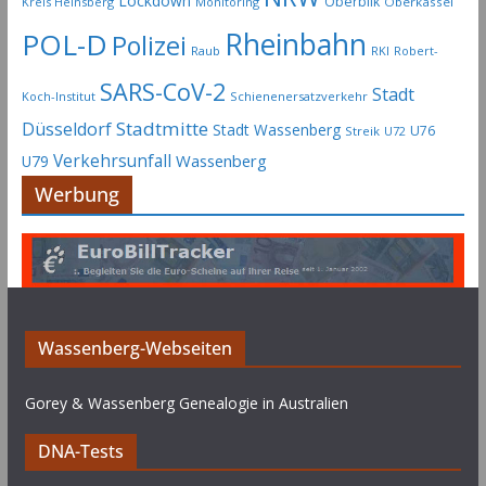
Lockdown
Oberbilk
Kreis Heinsberg
Monitoring
Oberkassel
POL-D
Rheinbahn
Polizei
Raub
RKI
Robert-
SARS-CoV-2
Stadt
Koch-Institut
Schienenersatzverkehr
Stadtmitte
Düsseldorf
Stadt Wassenberg
U76
Streik
U72
Verkehrsunfall
Wassenberg
U79
Werbung
Wassenberg-Webseiten
Gorey & Wassenberg Genealogie in Australien
DNA-Tests