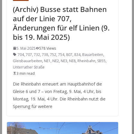
(Archiv) Busse statt Bahnen
auf der Linie 707,
Änderungen für elf Linien (9.
bis 19. Mai 2025)
5. Mai 2025
578 Views
704
,
707
,
732
,
738
,
752
,
754
,
807
,
834
,
Bauarbeiten
,
Gleisbauarbeiten
,
NE1
,
NE2
,
NE3
,
NE8
,
Rheinbahn
,
SB55
,
Unterrather Straße
3 min read
Die Rheinbahn erneuert am Hauptbahnhof die
Gleise 6 und 7 – von Freitag, 9. Mai, 4 Uhr, bis
Montag, 19. Mai, 4 Uhr. Die Rheinbahn nutzt die
Sperrung für weitere