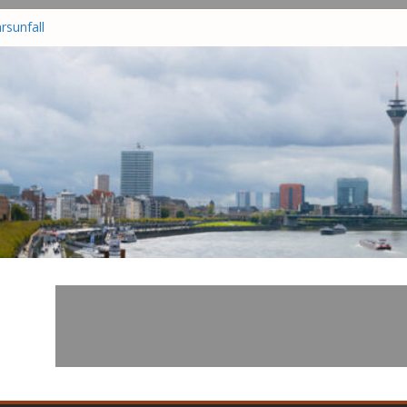
rsunfall
wer
am
r in
hrsunfall
nd in
tzt