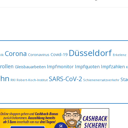
Düsseldorf
Corona
Covid-19
Coronavirus
Erkelenz
ilk
rollen
Impfmonitor
Impfquoten
Impfzahlen
Gleisbauarbeiten
K
ahn
SARS-CoV-2
Sta
RKI
Robert-Koch-Institut
Schienenersatzverkehr