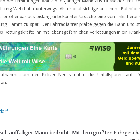
nd der Ermittlungen war ein 39-jähriger Mann aus Düsseldorf mit s
chtung Wehrhahn unterwegs. Als er beabsichtige an einem Bahnüber
 er offenbar aus bislang unbekannter Ursache eine von links hera
htung Hamm zu spät. Der Fahrradfahrer prallte gegen die Bahn und stü
ss Rettungskräfte ihn mit lebensgefährlichen Verletzungen in ein Kra
saufnahmeteam der Polizei Neuss nahm die Unfallspuren auf. D
 an.
dorf
sch auffälliger Mann bedroht
Mit dem größten Fahrgeschä