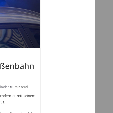
raßenbahn
schaden
0 min read
nachdem er mit seinem
aus.