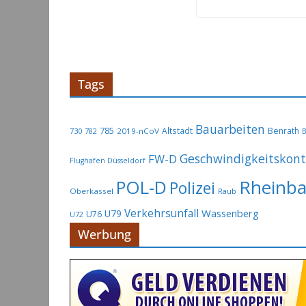
Tags
Bauarbeiten
785
Altstadt
Benrath
730
2019-nCoV
782
B
Geschwindigkeitskont
FW-D
Flughafen Düsseldorf
Rheinb
POL-D
Polizei
Oberkassel
Raub
Verkehrsunfall
Wassenberg
U79
U76
U72
Werbung