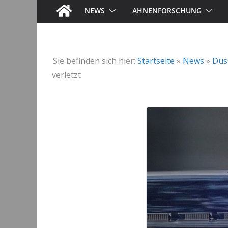
NEWS
AHNENFORSCHUNG
Sie befinden sich hier:
Startseite
»
News
»
Düs
verletzt