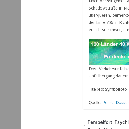
Nach derzeitigem Sta
Schadowstraße in Ri
überqueren, bemerkte
der Linie 706 in Ric
er sich so schwer, da
Das Verkehrsunfall
Unfallhergang dauern
Titelbild: Symbolfoto
Quelle:
Polizei Düssel
Pempelfort: Psychi