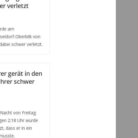
r verletzt
urde am
seldorf-Oberbilk von
dabei schwer verletzt.
r gerät in den
ahrer schwer
 Nacht von Freitag
egen 2:18 Uhr wurde
t, dass er in ein
musste.