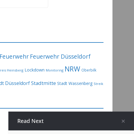
Feuerwehr
Feuerwehr Düsseldorf
NRW
Lockdown
Oberbilk
reis Heinsberg
Monitoring
Stadtmitte
dt Düsseldorf
Stadt Wassenberg
Streik
Read Next