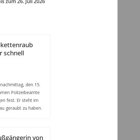
is zum 26. Juli 2026
skettenraub
 schnell
achmittag, den 15.
ahmen Polizeibeamte
en fest. Er steht im
rau geraubt zu haben.
Fußgängerin von