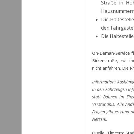
Straße in Hö
Hausnummern 1
Die Haltestell
den Fahrgästen
Die Haltestell
On-Deman-Service fl
Birkenstraße, zwisc
nicht anfahren. Die R
Information: Aushäng
in den Fahrzeugen in
statt Bahnen im Ein
Verständnis. Alle Änd
Fragen gibt es rund 
Netzen).
Quelle (Flingern: St