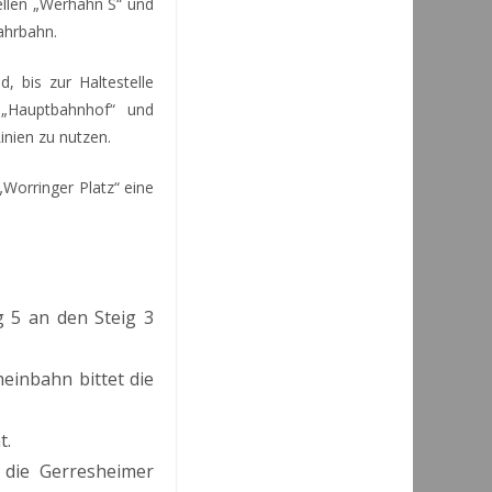
ellen „Werhahn S“ und
ahrbahn.
 bis zur Haltestelle
 „Hauptbahnhof“ und
inien zu nutzen.
Worringer Platz“ eine
g 5 an den Steig 3
heinbahn bittet die
t.
 die Gerresheimer