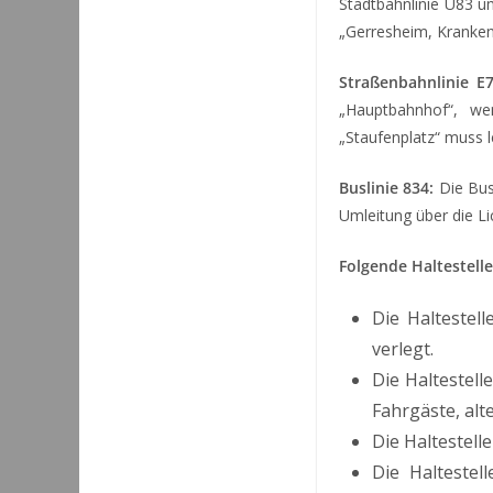
Stadtbahnlinie U83 u
„Gerresheim, Kranken
Straßenbahnlinie E7
„Hauptbahnhof“, we
„Staufenplatz“ muss le
Buslinie 834:
Die Buss
Umleitung über die L
Folgende Haltestelle
Die Haltestel
verlegt.
Die Haltestell
Fahrgäste, alt
Die Haltestell
Die Halteste