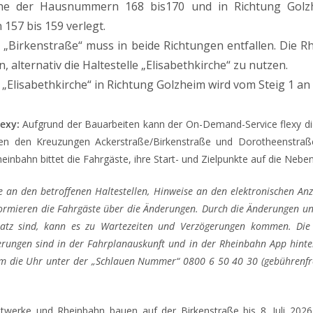
he der Hausnummern 168 bis170 und in Richtung Golz
57 bis 159 verlegt.
e „Birkenstraße“ muss in beide Richtungen entfallen. Die 
, alternativ die Haltestelle „Elisabethkirche“ zu nutzen.
e „Elisabethkirche“ in Richtung Golzheim wird vom Steig 1 an 
exy:
Aufgrund der Bauarbeiten kann der On-Demand-Service flexy di
hen den Kreuzungen Ackerstraße/Birkenstraße und Dorotheenstraße/
heinbahn bittet die Fahrgäste, ihre Start- und Zielpunkte auf die Nebe
e an den betroffenen Haltestellen, Hinweise an den elektronischen An
formieren die Fahrgäste über die Änderungen. Durch die Änderungen un
satz sind, kann es zu Wartezeiten und Verzögerungen kommen. Die
erungen sind in der Fahrplanauskunft und in der Rheinbahn App hinter
um die Uhr unter der „Schlauen Nummer“ 0800 6 50 40 30 (gebührenfre
adtwerke und Rheinbahn bauen auf der Birkenstraße bis 8. Juli 20