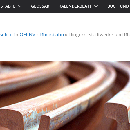
STÄDTE
GLOSSAR
KALENDERBLATT
BUCH UND 
seldorf
»
OEPNV
»
Rheinbahn
»
Flingern: Stadtwerke und Rh