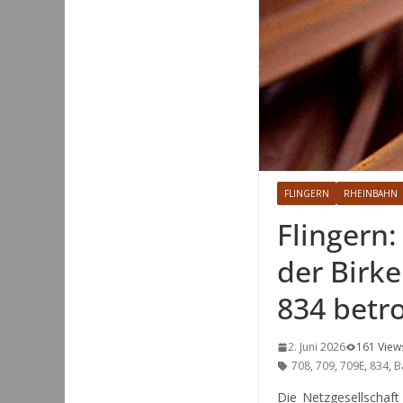
FLINGERN
RHEINBAHN
Flingern
der Birke
834 betr
2. Juni 2026
161 View
708
,
709
,
709E
,
834
,
B
Die Netzgesellschaft