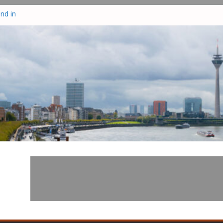
nd in
tzt
te drei
–
zisten
r in
hrsunfall