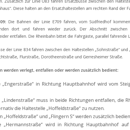
m. Zusätzlich zur Linie U83 fahren Ersatzbusse zwischen den Haltest
haus“. Diese halten an den Ersatzhaltestellen am rechten Rand der F
09:
Die Bahnen der Linie E709 fahren, vom Südfriedhof kommend,
nden dort und fahren wieder zurück. Der Abschnitt zwischen
ider entfallen. Die Rheinbahn bittet die Fahrgäste, parallel fahrende L
e der Linie 834 fahren zwischen den Haltestellen „Sohnstraße“ und „
ichtstraße, Flurstraße, Dorotheenstraße und Gerresheimer Straße.
n werden verlegt, entfallen oder werden zusätzlich bedient:
le „Engerstraße“ in Richtung Hauptbahnhof wird vom Stei
e „Lindenstraße“ muss in beide Richtungen entfallen, die R
ernativ die Haltestelle „Hoffeldstraße“ zu nutzen.
en „Hoffeldstraße“ und „Flingern S“ werden zusätzlich bedien
lle „Hermannstraße“ wird in Richtung Hauptbahnhof auf