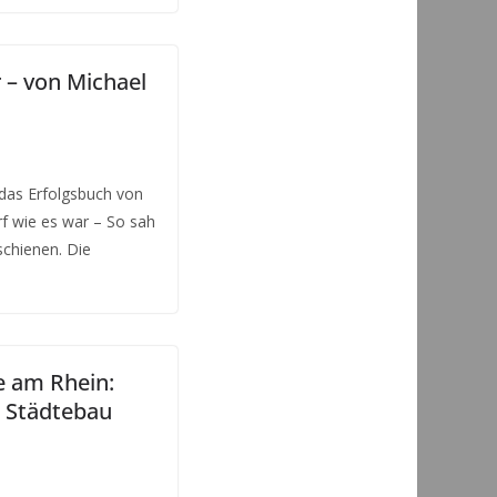
 – von Michael
e das Erfolgsbuch von
f wie es war – So sah
schienen. Die
e am Rhein:
 Städtebau