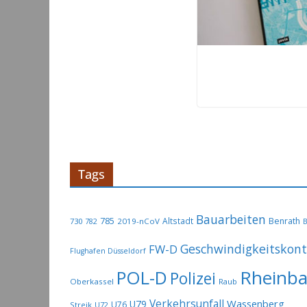
Tags
Bauarbeiten
785
Altstadt
Benrath
730
2019-nCoV
782
B
Geschwindigkeitskont
FW-D
Flughafen Düsseldorf
Rheinb
POL-D
Polizei
Oberkassel
Raub
Verkehrsunfall
Wassenberg
U79
U76
Streik
U72