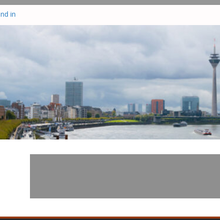
nd in
tzt
te drei
–
zisten
r in
hrsunfall