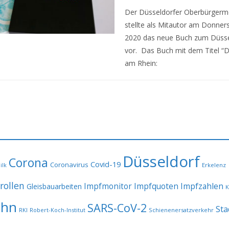
Der Düsseldorfer Oberbürgerm
stellte als Mitautor am Donners
2020 das neue Buch zum Düsse
vor. Das Buch mit dem Titel “D
am Rhein:
Düsseldorf
Corona
Covid-19
Coronavirus
Erkelenz
ilk
rollen
Impfmonitor
Impfquoten
Impfzahlen
Gleisbauarbeiten
K
ahn
SARS-CoV-2
Sta
RKI
Robert-Koch-Institut
Schienenersatzverkehr