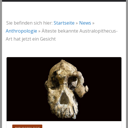
Sie befinden sich hier:
Startseite
»
News
»
Anthropologie
»
Älteste bekannte Australopithecus-
Art hat jetzt ein Gesicht