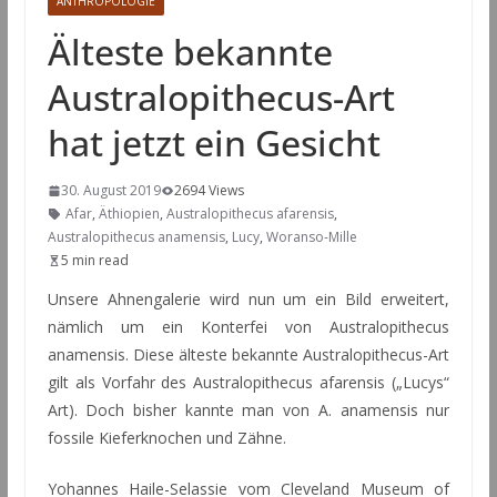
ANTHROPOLOGIE
Älteste bekannte
Australopithecus-Art
hat jetzt ein Gesicht
30. August 2019
2694 Views
Afar
,
Äthiopien
,
Australopithecus afarensis
,
Australopithecus anamensis
,
Lucy
,
Woranso-Mille
5 min read
Unsere Ahnengalerie wird nun um ein Bild erweitert,
nämlich um ein Konterfei von Australopithecus
anamensis. Diese älteste bekannte Australopithecus-Art
gilt als Vorfahr des Australopithecus afarensis („Lucys“
Art). Doch bisher kannte man von A. anamensis nur
fossile Kieferknochen und Zähne.
Yohannes Haile-Selassie vom Cleveland Museum of