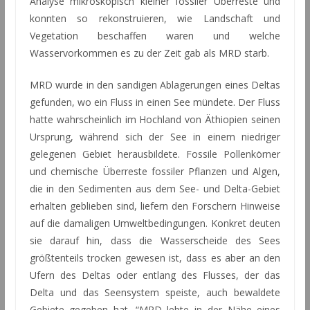
Analyse mikroskopisch kleiner fossiler Überreste und
konnten so rekonstruieren, wie Landschaft und
Vegetation beschaffen waren und welche
Wasservorkommen es zu der Zeit gab als MRD starb.
MRD wurde in den sandigen Ablagerungen eines Deltas
gefunden, wo ein Fluss in einen See mündete. Der Fluss
hatte wahrscheinlich im Hochland von Äthiopien seinen
Ursprung, während sich der See in einem niedriger
gelegenen Gebiet herausbildete. Fossile Pollenkörner
und chemische Überreste fossiler Pflanzen und Algen,
die in den Sedimenten aus dem See- und Delta-Gebiet
erhalten geblieben sind, liefern den Forschern Hinweise
auf die damaligen Umweltbedingungen. Konkret deuten
sie darauf hin, dass die Wasserscheide des Sees
größtenteils trocken gewesen ist, dass es aber an den
Ufern des Deltas oder entlang des Flusses, der das
Delta und das Seensystem speiste, auch bewaldete
Gebiete gegeben hat. “MRD lebte in der Nähe eines