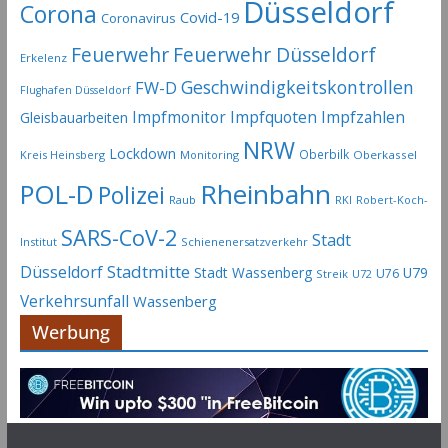
Düsseldorf
Corona
Covid-19
Coronavirus
Feuerwehr
Feuerwehr Düsseldorf
Erkelenz
Geschwindigkeitskontrollen
FW-D
Flughafen Düsseldorf
Impfmonitor
Impfquoten
Impfzahlen
Gleisbauarbeiten
NRW
Lockdown
Oberbilk
Kreis Heinsberg
Monitoring
Oberkassel
Rheinbahn
POL-D
Polizei
Raub
RKI
Robert-Koch-
SARS-CoV-2
Stadt
Institut
Schienenersatzverkehr
Stadtmitte
Düsseldorf
Stadt Wassenberg
U79
U76
Streik
U72
Verkehrsunfall
Wassenberg
Werbung