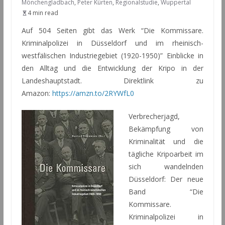
Mönchengladbach
,
Peter Kürten
,
Regionalstudie
,
Wuppertal
4 min read
Auf 504 Seiten gibt das Werk “Die Kommissare.
Kriminalpolizei in Düsseldorf und im rheinisch-
westfälischen Industriegebiet (1920-1950)” Einblicke in
den Alltag und die Entwicklung der Kripo in der
Landeshauptstadt. Direktlink zu
Amazon:
https://amzn.to/2RYWfL0
Verbrecherjagd,
Bekämpfung von
Kriminalität und die
tägliche Kripoarbeit im
sich wandelnden
Düsseldorf: Der neue
Band “Die
Kommissare.
Kriminalpolizei in