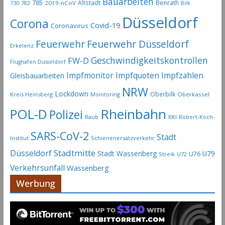
Bauarbeiten
785
Altstadt
Benrath
730
2019-nCoV
782
Bilk
Düsseldorf
Corona
Covid-19
Coronavirus
Feuerwehr
Feuerwehr Düsseldorf
Erkelenz
Geschwindigkeitskontrollen
FW-D
Flughafen Düsseldorf
Impfmonitor
Impfquoten
Impfzahlen
Gleisbauarbeiten
NRW
Lockdown
Oberbilk
Kreis Heinsberg
Monitoring
Oberkassel
Rheinbahn
POL-D
Polizei
Raub
RKI
Robert-Koch-
SARS-CoV-2
Stadt
Institut
Schienenersatzverkehr
Stadtmitte
Düsseldorf
Stadt Wassenberg
U79
U76
Streik
U72
Verkehrsunfall
Wassenberg
Werbung