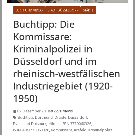
BUCH UND VIDEO
STADT DÜSSELDORF
STÄDTE
Buchtipp: Die
Kommissare:
Kriminalpolizei in
Düsseldorf und im
rheinisch-westfälischen
Industriegebiet (1920-
1950)
16. Dezember 2018
2270 Views
Buchtipp
,
Dortmund
,
Droste
,
Düsseldorf
,
Essen und Duisburg
,
Hilden
,
ISBN 3770060326
,
ISBN 9783770060326
,
Kommissare
,
Krefeld
,
Kriminalpolizei
,