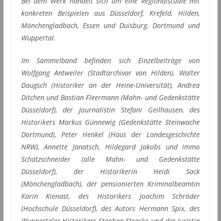
Bei dem Werk handelt sich um eine Regionalstudie mit
konkreten Beispielen aus Düsseldorf, Krefeld, Hilden,
Mönchengladbach, Essen und Duisburg, Dortmund und
Wuppertal.
Im Sammelband befinden sich Einzelbeiträge von
Wolfgang Antweiler (Stadtarchivar von Hilden), Walter
Daugsch (Historiker an der Heine-Universität), Andrea
Ditchen und Bastian Fleermann (Mahn- und Gedenkstätte
Düsseldorf), der Journalistin Stefani Geilhausen, des
Historikers Markus Günnewig (Gedenkstätte Steinwache
Dortmund), Peter Henkel (Haus der Landesgeschichte
NRW), Annette Janatsch, Hildegard Jakobs und Immo
Schatzschneider (alle Mahn- und Gedenkstätte
Düsseldorf), der Historikerin Heidi Sack
(Mönchengladbach), der pensionierten Kriminalbeamtin
Karin Kienast, des Historikers Joachim Schröder
(Hochschule Düsseldorf), des Autors Hermann Spix, des
Wuppertaler Historikers Stephan Stracke und der Juristin