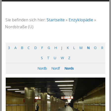
Sie befinden sich hier:
Startseite
»
Enzyklopädie
»
Nordstraße (U)
3
A
B
C
D
F
G
H
J
K
L
M
N
O
R
S
T
U
W
Z
Nordb
Nordf
Nords