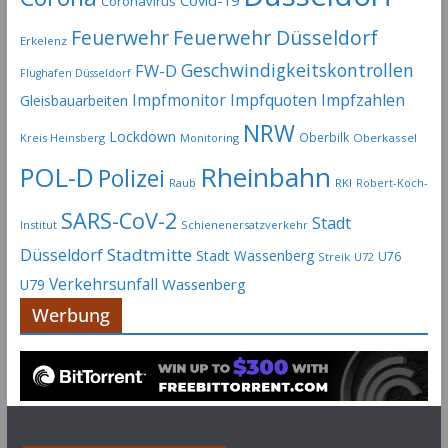
Coronavirus
Feuerwehr
Feuerwehr Düsseldorf
Erkelenz
Geschwindigkeitskontrollen
FW-D
Flughafen Düsseldorf
Impfmonitor
Impfquoten
Impfzahlen
Gleisbauarbeiten
NRW
Lockdown
Oberbilk
Kreis Heinsberg
Monitoring
Oberkassel
Rheinbahn
POL-D
Polizei
Raub
RKI
Robert-Koch-
SARS-CoV-2
Stadt
Institut
Schienenersatzverkehr
Stadtmitte
Düsseldorf
Stadt Wassenberg
U76
Streik
U72
Verkehrsunfall
Wassenberg
U79
Werbung