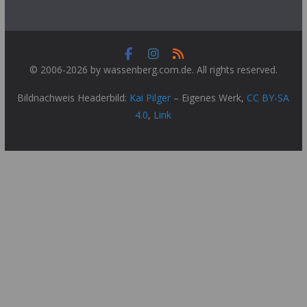
© 2006-2026 by wassenberg.com.de. All rights reserved.
Bildnachweis Headerbild:
Kai Pilger
–
Eigenes Werk
,
CC BY-SA
4.0
,
Link